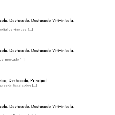
RGENTINO CRECE A CONTRAMANO DEL CONSUMO GLOBAL
cola, Destacado, Destacado Vitivinícola,
dial de vino cae,
[…]
AUMENTÓ MENOS QUE LA INFLACIÓN
cola, Destacado, Destacado Vitivinícola,
del mercado
[…]
RGENTINA, AL LÍMITE: EL ESTADO SE LLEVA EL 62% DE SUS GANAN
ca, Destacado, Principal
presión fiscal sobre
[…]
0 DE JUNIO EL PLAZO PARA ACTUALIZAR EL RUT-SIA
cola, Destacado, Destacado Vitivinícola,