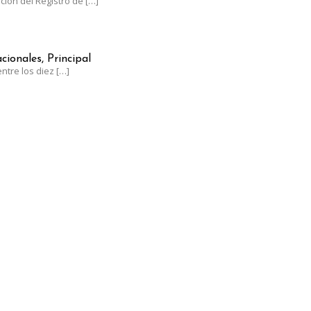
ación del Registro de
[…]
NTRE LOS LÍDERES MUNDIALES EN UVA DE MESA CON UN CRECIM
cionales, Principal
ntre los diez
[…]