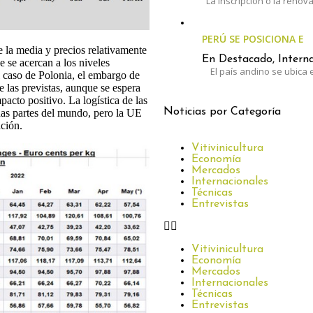
La inscripción o la renov
PERÚ SE POSICIONA E
 la media y precios relativamente
En Destacado, Interna
e se acercan a los niveles
El país andino se ubica e
l caso de Polonia, el embargo de
 las previstas, aunque se espera
pacto positivo. La logística de las
Noticias por Categoría
as partes del mundo, pero la UE
ación.
Vitivinicultura
Economía
Mercados
Internacionales
Técnicas
Entrevistas
Vitivinicultura
Economía
Mercados
Internacionales
Técnicas
Entrevistas