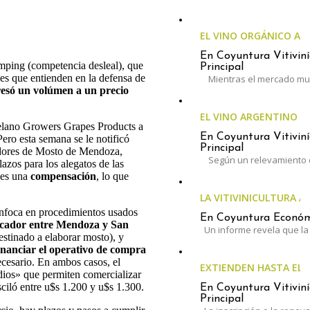
EL VINO ORGÁNICO A
En Coyuntura Vitiviní
umping (competencia desleal), que
Principal
des que entienden en la defensa de
Mientras el mercado mun
resó un volúmen a un precio
EL VINO ARGENTINO 
elano Growers Grapes Products a
En Coyuntura Vitiviní
Pero
esta semana se le notificó
Principal
dores de Mosto
de Mendoza,
Según un relevamiento 
lazos para los alegatos de las
 es una
compensación
, lo que
LA VITIVINICULTURA A
enfoca en procedimientos usados
En Coyuntura Económi
ficador entre Mendoza y San
Un informe revela que la 
estinado a elaborar mosto), y
inanciar el operativo de compra
ecesario. En ambos casos, el
EXTIENDEN HASTA EL 3
dios» que permiten comercializar
ciló entre u$s 1.200 y u$s 1.300.
En Coyuntura Vitiviní
Principal