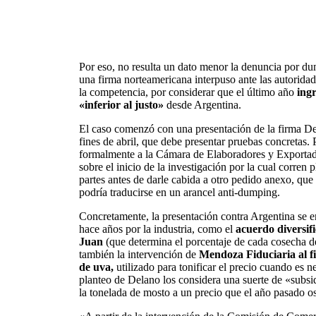
Por eso, no resulta un dato menor la denuncia por d
una firma norteamericana interpuso ante las autorida
la competencia, por considerar que el último año
ing
«inferior al justo»
desde Argentina.
El caso comenzó con una presentación de la firma D
fines de abril, que debe presentar pruebas concretas. 
formalmente a la Cámara de Elaboradores y Exporta
sobre el inicio de la investigación por la cual corren p
partes antes de darle cabida a otro pedido anexo, que
podría traducirse en un arancel anti-dumping.
Concretamente, la presentación contra Argentina se 
hace años por la industria, como el
acuerdo diversi
Juan
(que determina el porcentaje de cada cosecha d
también la intervención de
Mendoza Fiduciaria al f
de uva,
utilizado para tonificar el precio cuando es n
planteo de Delano
los considera una suerte de «subsi
la tonelada de mosto a un precio que el año pasado os