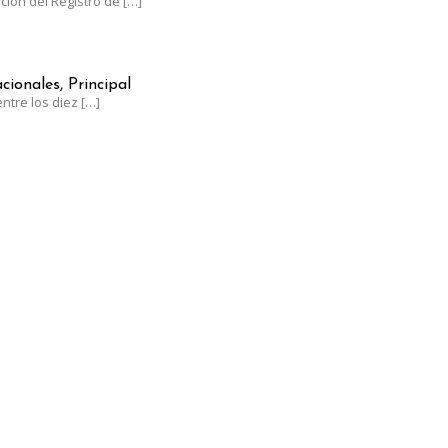
ación del Registro de
[…]
NTRE LOS LÍDERES MUNDIALES EN UVA DE MESA CON UN CRECIM
cionales, Principal
ntre los diez
[…]