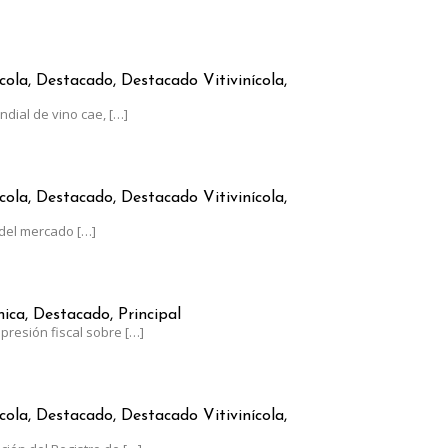
RGENTINO CRECE A CONTRAMANO DEL CONSUMO GLOBAL
cola, Destacado, Destacado Vitivinícola,
dial de vino cae,
[…]
AUMENTÓ MENOS QUE LA INFLACIÓN
cola, Destacado, Destacado Vitivinícola,
del mercado
[…]
RGENTINA, AL LÍMITE: EL ESTADO SE LLEVA EL 62% DE SUS GANAN
ca, Destacado, Principal
presión fiscal sobre
[…]
0 DE JUNIO EL PLAZO PARA ACTUALIZAR EL RUT-SIA
cola, Destacado, Destacado Vitivinícola,