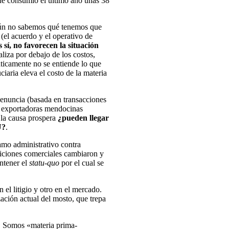
ue consumió el último año unas 38
n no sabemos qué tenemos que
 (el acuerdo y el operativo de
 sí, no favorecen la situación
liza por debajo de los costos,
ticamente no se entiende lo que
aria eleva el costo de la materia
denuncia (basada en transacciones
s exportadoras mendocinas
 la causa prospera
¿pueden llegar
U?
.
amo administrativo contra
iciones comerciales cambiaron y
ntener el
statu-quo
por el cual se
 el litigio y otro en el mercado.
ación actual del mosto, que trepa
l. Somos «materia prima-