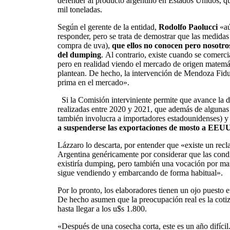
defender al producto argentino en Estados Unidos, q
mil toneladas.
Según el gerente de la entidad,
Rodolfo Paolucci
«aú
responder, pero se trata de demostrar que las medidas
compra de uva),
que ellos no conocen pero nosotros
del dumping
.
Al contrario, existe cuando se comercia
pero en realidad viendo el mercado de origen matemá
plantean. De hecho, la intervención de Mendoza Fiduci
prima en el mercado»
.
Si la Comisión interviniente permite que avance la 
realizadas entre 2020 y 2021, que además de alguna
también involucra a importadores estadounidenses) y
a suspenderse las exportaciones de mosto a EEU
Lázzaro lo descarta, por entender que «existe un recl
Argentina genéricamente por considerar que las cond
existiría dumping, pero también una vocación por ma
sigue vendiendo y embarcando de forma habitual».
Por lo pronto, los elaboradores tienen un ojo puesto en
De hecho asumen que la preocupación real es la cotiz
hasta llegar a los u$s 1.800.
«Después de una cosecha corta, este es un año difíci