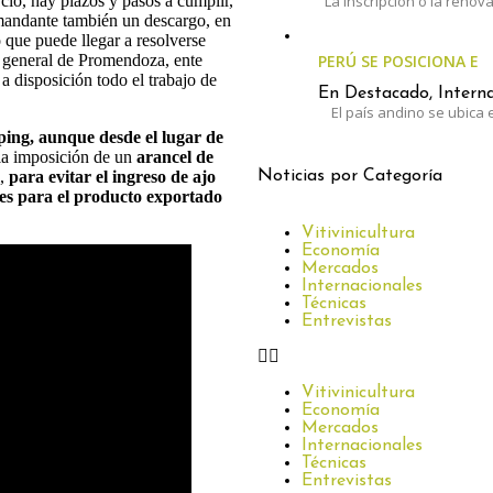
cio, hay plazos y pasos a cumplir,
La inscripción o la renov
emandante también un descargo, en
 que puede llegar a resolverse
 general de Promendoza, ente
PERÚ SE POSICIONA E
a disposición todo el trabajo de
En Destacado, Interna
El país andino se ubica e
ping, aunque desde el lugar de
 la imposición de un
arancel de
l,
para evitar el ingreso de ajo
Noticias por Categoría
es para el producto exportado
Vitivinicultura
Economía
Mercados
Internacionales
Técnicas
Entrevistas
Vitivinicultura
Economía
Mercados
Internacionales
Técnicas
Entrevistas