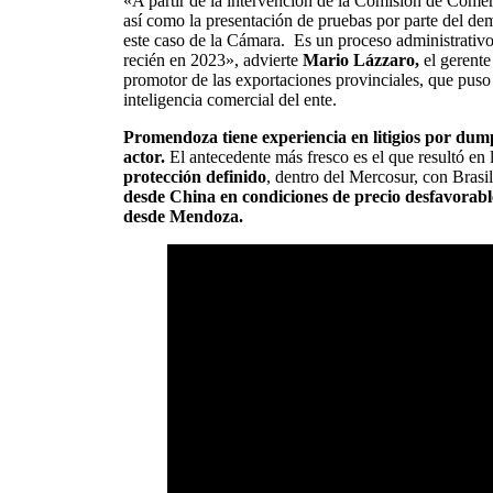
«A partir de la intervención de la Comisión de Comer
así como la presentación de pruebas por parte del d
este caso de la Cámara. Es un proceso administrativo
recién en 2023», advierte
Mario Lázzaro,
el gerente
promotor de las exportaciones provinciales, que puso 
inteligencia comercial del ente.
Promendoza tiene experiencia en litigios por dum
actor.
El antecedente más fresco es el que resultó en
protección definido
, dentro del Mercosur, con Brasi
desde China en condiciones de precio desfavorabl
desde Mendoza.