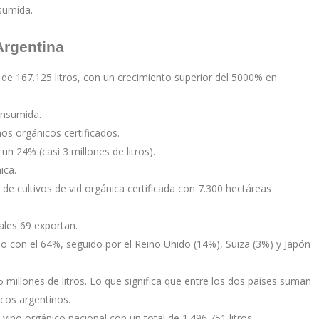
sumida.
Argentina
de 167.125 litros, con un crecimiento superior del 5000% en
onsumida.
os orgánicos certificados.
n 24% (casi 3 millones de litros).
ica.
de cultivos de vid orgánica certificada con 7.300 hectáreas
ales 69 exportan.
no con el 64%, seguido por el Reino Unido (14%), Suiza (3%) y Japón
millones de litros. Lo que significa que entre los dos países suman
icos argentinos.
vino orgánico nacional con un total de 1.496.751 litros.