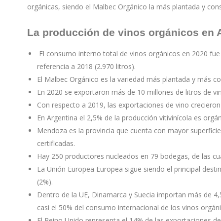
orgánicas, siendo el Malbec Orgánico la más plantada y con
La producción de vinos orgánicos en 
El consumo interno total de vinos orgánicos en 2020 fue 
referencia a 2018 (2.970 litros).
El Malbec Orgánico es la variedad más plantada y más c
En 2020 se exportaron más de 10 millones de litros de vin
Con respecto a 2019, las exportaciones de vino crecieron u
En Argentina el 2,5% de la producción vitivinícola es orgán
Mendoza es la provincia que cuenta con mayor superficie 
certificadas.
Hay 250 productores nucleados en 79 bodegas, de las cu
La Unión Europea Europea sigue siendo el principal desti
(2%).
Dentro de la UE, Dinamarca y Suecia importan más de 4,5 
casi el 50% del consumo internacional de los vinos orgán
El Reino Unido representa el 14% de las exportaciones de 