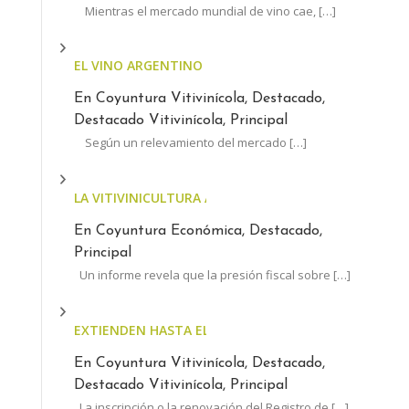
Mientras el mercado mundial de vino cae,
[…]
EL VINO ARGENTINO AUMENTÓ MENOS QUE LA INFL
En Coyuntura Vitivinícola, Destacado,
Destacado Vitivinícola, Principal
Según un relevamiento del mercado
[…]
LA VITIVINICULTURA ARGENTINA, AL LÍMITE: EL ESTA
En Coyuntura Económica, Destacado,
Principal
Un informe revela que la presión fiscal sobre
[…]
EXTIENDEN HASTA EL 30 DE JUNIO EL PLAZO PARA AC
En Coyuntura Vitivinícola, Destacado,
Destacado Vitivinícola, Principal
La inscripción o la renovación del Registro de
[…]