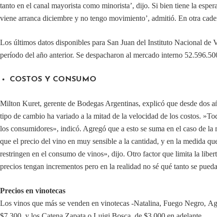
tanto en el canal mayorista como minorista’, dijo. Si bien tiene la espe
viene arranca diciembre y no tengo movimiento’, admitió. En otra cadena
Los últimos datos disponibles para San Juan del Instituto Nacional de 
período del año anterior. Se despacharon al mercado interno 52.596.500 l
COSTOS Y CONSUMO
Milton Kuret, gerente de Bodegas Argentinas, explicó que desde dos años 
tipo de cambio ha variado a la mitad de la velocidad de los costos. »To
los consumidores», indicó. Agregó que a esto se suma en el caso de la m
que el precio del vino en muy sensible a la cantidad, y en la medida q
restringen en el consumo de vinos», dijo. Otro factor que limita la libe
precios tengan incrementos pero en la realidad no sé qué tanto se pueda 
Precios en vinotecas
Los vinos que más se venden en vinotecas -Natalina, Fuego Negro, Aguma
$7.300, y los Catena Zapata o Luigi Bosca, de $3.000 en adelante.