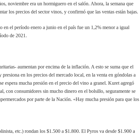
s años, noviembre era un hormiguero en el salón. Ahora, la semana que
ar los precios del sector vinos, y confirmó que las ventas están bajas.
o en el período enero a junio en el país fue un 1,2% menor a igual
ríodo de 2021.
aritarias- aumentan por encima de la inflación. A esto se suma que el
 presiona en los precios del mercado local, en la venta en góndolas a
 se espera mucha presión en el precio del vino a granel. Kuret agregó
ual, con consumidores sin mucho dinero en el bolsillo, seguramente se
os supermercados por parte de la Nación. «Hay mucha presión para que los
inista, etc.) rondan los $1.500 a $1.800. El Pyros va desde $1.900 a