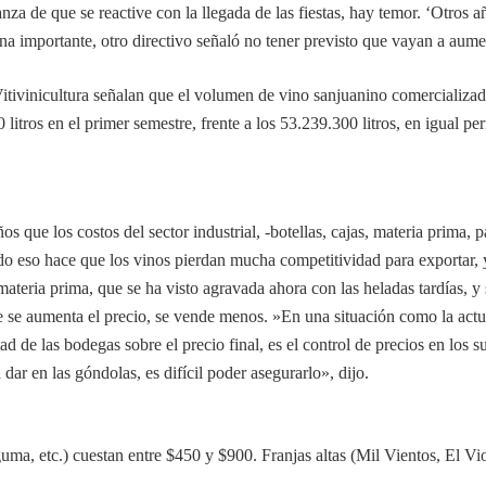
ranza de que se reactive con la llegada de las fiestas, hay temor. ‘Otro
 importante, otro directivo señaló no tener previsto que vayan a aument
Vitivinicultura señalan que el volumen de vino sanjuanino comercializad
itros en el primer semestre, frente a los 53.239.300 litros, en igual pe
que los costos del sector industrial, -botellas, cajas, materia prima, p
do eso hace que los vinos pierdan mucha competitividad para exportar, y
ateria prima, que se ha visto agravada ahora con las heladas tardías, y
ue se aumenta el precio, se vende menos. »En una situación como la act
rtad de las bodegas sobre el precio final, es el control de precios en l
dar en las góndolas, es difícil poder asegurarlo», dijo.
, etc.) cuestan entre $450 y $900. Franjas altas (Mil Vientos, El Viol