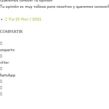
Queremos conocer tu opinión
Tu opinión es muy valiosa para nosotros y queremos conocerla
Vie 25 Nov / 2022
COMPARTIR
ompartir
itter
hatsApp