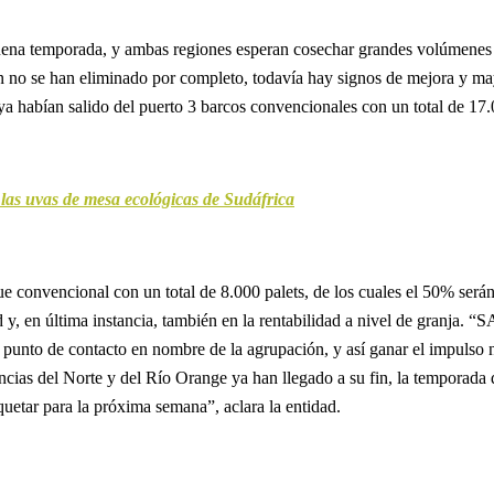
a temporada, y ambas regiones esperan cosechar grandes volúmenes de u
aún no se han eliminado por completo, todavía hay signos de mejora y ma
 ya habían salido del puerto 3 barcos convencionales con un total de 17
las uvas de mesa ecológicas de Sudáfrica
e convencional con un total de 8.000 palets, de los cuales el 50% ser
d y, en última instancia, también en la rentabilidad a nivel de granja. 
unto de contacto en nombre de la agrupación, y así ganar el impulso n
cias del Norte y del Río Orange ya han llegado a su fin, la temporada d
etar para la próxima semana”, aclara la entidad.