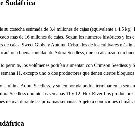
de Sudáfrica
 de su cosecha estimada de 3,4 millones de cajas (equivalente a 4,5 kg
pacado más de 16 millones de cajas. Según los números históricos y los 
s de cajas. Sweet Globe y Autumn Crisp, dos de los cultivares más impor
acará una buena cantidad de Adora Seedless, que ha alcanzado un buen
ima lo permite, los volúmenes podrían aumentar, con Crimson Seedless y 
 semana 11, excepto uno o dos productores que tienen ciertos bloqueos y
s y la última Adora Seedless, y su temporada podría terminar en la sem
Adora Seedless durante las semanas 11 y 12. Hex River Los productores
s de uva durante las próximas semanas. Sujeto a condiciones climática
udáfrica