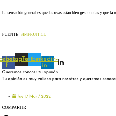
La sensación general es que las uvas están bien gestionadas y que la 
FUENTE:
SIMFRUIT.CL
cebook-
Instagram
Twitter
Linkedin-
f
in
Queremos conocer tu opinión
Tu opinión es muy valiosa para nosotros y queremos conocerl
Jue 17 Mar / 2022
COMPARTIR