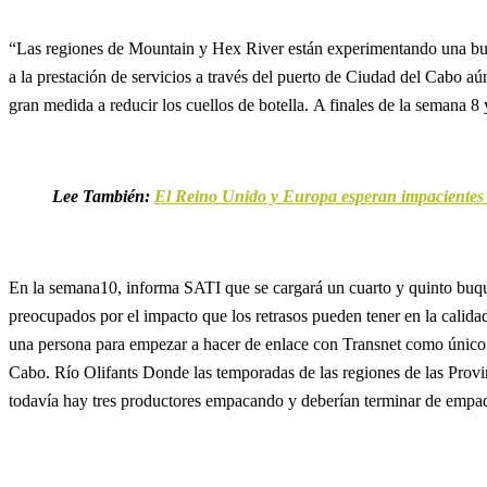
“Las regiones de Mountain y Hex River están experimentando una buen
a la prestación de servicios a través del puerto de Ciudad del Cabo 
gran medida a reducir los cuellos de botella. A finales de la semana 8
Lee También:
El Reino Unido y Europa esperan impacientes 
En la semana10, informa SATI que se cargará un cuarto y quinto buqu
preocupados por el impacto que los retrasos pueden tener en la calida
una persona para empezar a hacer de enlace con Transnet como único p
Cabo. Río Olifants Donde las temporadas de las regiones de las Provin
todavía hay tres productores empacando y deberían terminar de empaqu