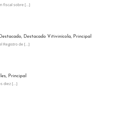
n fiscal sobre
[…]
JUNIO EL PLAZO PARA ACTUALIZAR EL RUT-SIA
Destacado, Destacado Vitivinícola, Principal
el Registro de
[…]
LOS LÍDERES MUNDIALES EN UVA DE MESA CON UN CRECIMIENTO
es, Principal
os diez
[…]