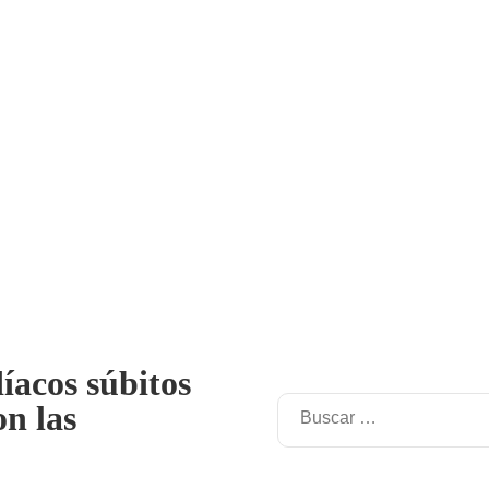
íacos súbitos
on las