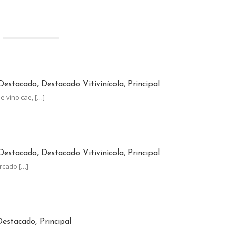
INO CRECE A CONTRAMANO DEL CONSUMO GLOBAL
Destacado, Destacado Vitivinícola, Principal
e vino cae,
[…]
TÓ MENOS QUE LA INFLACIÓN
Destacado, Destacado Vitivinícola, Principal
ercado
[…]
NA, AL LÍMITE: EL ESTADO SE LLEVA EL 62% DE SUS GANANCIAS
estacado, Principal