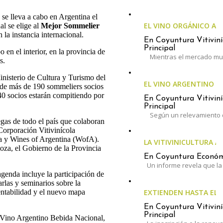
se lleva a cabo en Argentina el
EL VINO ORGÁNICO A
 se elige al
Mejor Sommelier
 la instancia internacional.
En Coyuntura Vitiviní
Principal
o en el interior, en la provincia de
Mientras el mercado mun
s.
Ministerio de Cultura y Turismo del
EL VINO ARGENTINO 
 de más de 190 sommeliers socios
0 socios estarán compitiendo por
En Coyuntura Vitiviní
Principal
Según un relevamiento 
egas de todo el país que colaboran
Corporación Vitivinícola
a y Wines of Argentina (WofA).
LA VITIVINICULTURA A
za, el Gobierno de la Provincia
En Coyuntura Económi
Un informe revela que la 
agenda incluye la participación de
rlas y seminarios sobre la
tentabilidad y el nuevo mapa
EXTIENDEN HASTA EL 3
En Coyuntura Vitiviní
Principal
l Vino Argentino Bebida Nacional,