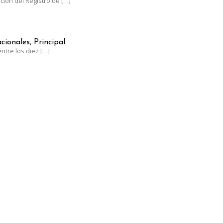
ación del Registro de
[…]
NTRE LOS LÍDERES MUNDIALES EN UVA DE MESA CON UN CRECIM
cionales, Principal
ntre los diez
[…]