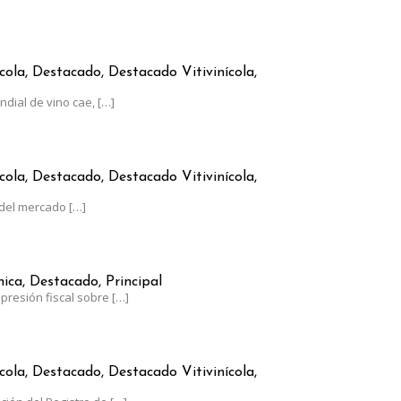
RGENTINO CRECE A CONTRAMANO DEL CONSUMO GLOBAL
cola, Destacado, Destacado Vitivinícola,
dial de vino cae,
[…]
AUMENTÓ MENOS QUE LA INFLACIÓN
cola, Destacado, Destacado Vitivinícola,
del mercado
[…]
RGENTINA, AL LÍMITE: EL ESTADO SE LLEVA EL 62% DE SUS GANAN
ca, Destacado, Principal
presión fiscal sobre
[…]
0 DE JUNIO EL PLAZO PARA ACTUALIZAR EL RUT-SIA
cola, Destacado, Destacado Vitivinícola,