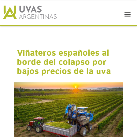
Viñateros españoles al
borde del colapso por
bajos precios de la uva