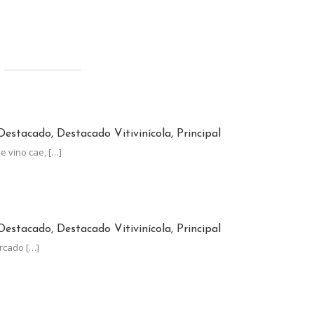
INO CRECE A CONTRAMANO DEL CONSUMO GLOBAL
Destacado, Destacado Vitivinícola, Principal
e vino cae,
[…]
TÓ MENOS QUE LA INFLACIÓN
Destacado, Destacado Vitivinícola, Principal
ercado
[…]
NA, AL LÍMITE: EL ESTADO SE LLEVA EL 62% DE SUS GANANCIAS