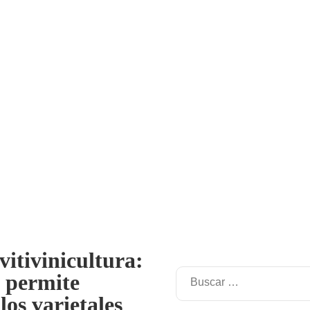
vitivinicultura:
 permite
los varietales