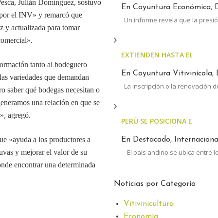
 Pesca, Julián Domínguez, sostuvo
En Coyuntura Económica, D
e por el INV» y remarcó que
Un informe revela que la presió
z y actualizada para tomar
comercial».
EXTIENDEN HASTA EL 30 DE 
ormación tanto al bodeguero
En Coyuntura Vitivinícola, 
r las variedades que demandan
La inscripción o la renovación d
tero saber qué bodegas necesitan o
generamos una relación en que se
a», agregó.
PERÚ SE POSICIONA ENTRE 
que «ayuda a los productores a
En Destacado, Internacional
uvas y mejorar el valor de su
El país andino se ubica entre l
ónde encontrar una determinada
Noticias por Categoría
Vitivinicultura
Economía