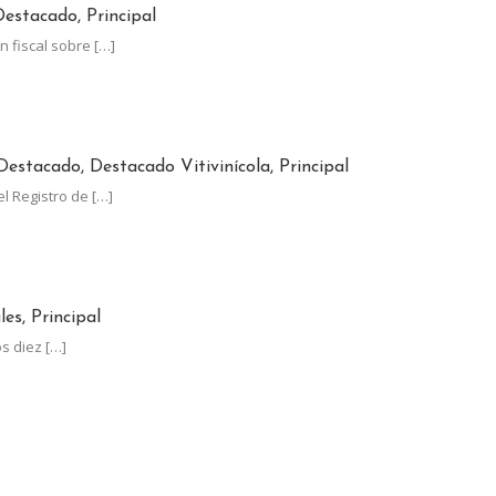
estacado, Principal
n fiscal sobre
[…]
JUNIO EL PLAZO PARA ACTUALIZAR EL RUT-SIA
Destacado, Destacado Vitivinícola, Principal
el Registro de
[…]
LOS LÍDERES MUNDIALES EN UVA DE MESA CON UN CRECIMIENTO
es, Principal
os diez
[…]