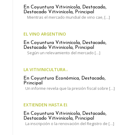
En Coyuntura Vitivinícola, Destacado,
Destacado Vitivinícola, Principal
Mientras el mercado mundial de vino cae,
[…]
EL VINO ARGENTINO AUMENTÓ MENOS QUE LA INFLA
En Coyuntura Vitivinícola, Destacado,
Destacado Vitivinícola, Principal
Según un relevamiento del mercado
[…]
LA VITIVINICULTURA ARGENTINA, AL LÍMITE: EL ESTA
En Coyuntura Económica, Destacado,
Principal
Un informe revela que la presión fiscal sobre
[…]
EXTIENDEN HASTA EL 30 DE JUNIO EL PLAZO PARA ACT
En Coyuntura Vitivinícola, Destacado,
Destacado Vitivinícola, Principal
La inscripción o la renovación del Registro de
[…]