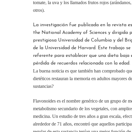
tomate, la uva y los llamados frutos rojos (arándanos,
otros).
La investigación fue publicada en la revista 
the National Academy of Sciences y dirigida p
prestigiosa Universidad de Columbia y del B
de la Universidad de Harvard. Este trabajo se
referente para establecer que una dieta baja 
pérdida de recuerdos relacionada con la edad.
La buena noticia es que también han comprobado que
dietéticos restauran la memoria en adultos mayores d
sustancias?
Flavonoides es el nombre genérico de un grupo de mo
metabolismo secundario de los vegetales, con amplios
medicina. Un estudio de tres años a gran escala, efe
alrededor de 71 años, encontró que aquellos particip
regular de esta sustancia tenían una mejor función 