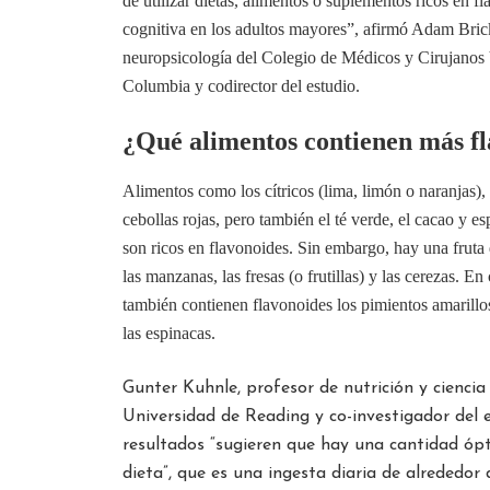
de utilizar dietas, alimentos o suplementos ricos en f
cognitiva en los adultos mayores”, afirmó Adam Bric
neuropsicología del Colegio de Médicos y Cirujanos 
Columbia y codirector del estudio.
¿Qué alimentos contienen más f
Alimentos como los cítricos (lima, limón o naranjas), e
cebollas rojas, pero también el té verde, el cacao y e
son ricos en flavonoides. Sin embargo, hay una fruta
las manzanas, las fresas (o frutillas) y las cerezas. E
también contienen flavonoides los pimientos amarillos,
las espinacas.
Gunter Kuhnle, profesor de nutrición y ciencia
Universidad de Reading y co-investigador del e
resultados “sugieren que hay una cantidad ópt
dieta”, que es una ingesta diaria de alrededor