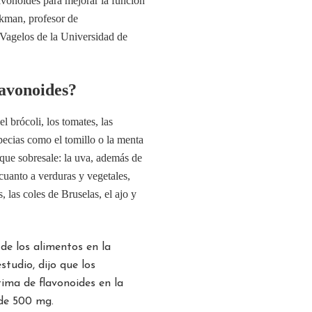
lavonoides para mejorar la función
kman, profesor de
Vagelos de la Universidad de
lavonoides?
l brócoli, los tomates, las
specias como el tomillo o la menta
 que sobresale: la uva, además de
n cuanto a verduras y vegetales,
 las coles de Bruselas, el ajo y
 de los alimentos en la
studio, dijo que los
ima de flavonoides en la
 de 500 mg.