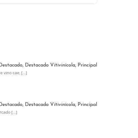
INO CRECE A CONTRAMANO DEL CONSUMO GLOBAL
Destacado, Destacado Vitivinícola, Principal
e vino cae,
[…]
TÓ MENOS QUE LA INFLACIÓN
Destacado, Destacado Vitivinícola, Principal
ercado
[…]
NA, AL LÍMITE: EL ESTADO SE LLEVA EL 62% DE SUS GANANCIAS