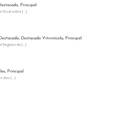
estacado, Principal
n fiscal sobre
[…]
JUNIO EL PLAZO PARA ACTUALIZAR EL RUT-SIA
Destacado, Destacado Vitivinícola, Principal
el Registro de
[…]
LOS LÍDERES MUNDIALES EN UVA DE MESA CON UN CRECIMIENTO
es, Principal
os diez
[…]