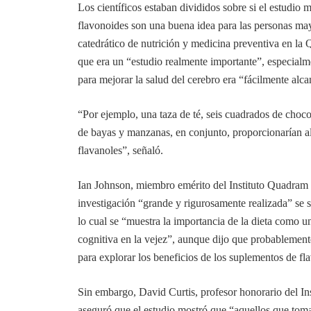
Los científicos estaban divididos sobre si el estudio
flavonoides son una buena idea para las personas ma
catedrático de nutrición y medicina preventiva en la 
que era un “estudio realmente importante”, especialm
para mejorar la salud del cerebro era “fácilmente alca
“Por ejemplo, una taza de té, seis cuadrados de choc
de bayas y manzanas, en conjunto, proporcionarían 
flavanoles”, señaló.
Ian Johnson, miembro emérito del Instituto Quadram
investigación “grande y rigurosamente realizada” se 
lo cual se “muestra la importancia de la dieta como un
cognitiva en la vejez”, aunque dijo que probablement
para explorar los beneficios de los suplementos de f
Sin embargo, David Curtis, profesor honorario del In
aseguró que el estudio mostró que “aquellos que to