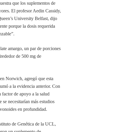
 muestra que los suplementos de
yores. El profesor Aedin Cassidy,
Queen’s University Belfast, dijo
ente porque la dosis requerida
nzable”.
olate amargo, un par de porciones
alrededor de 500 mg de
 en Norwich, agregó que esta
sumó a la evidencia anterior. Con
 factor de apoyo a la salud
e se necesitarían más estudios
lavonoides en profundidad.
stituto de Genética de la UCL,
maron un suplemento de