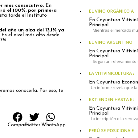
er mes consecutivo.
En
ró el 100%, por primera
EL VINO ORGÁNICO A
esta tarde el Instituto
En Coyuntura Vitiviní
Principal
Mientras el mercado mun
del año un alza del 13,1% ya
.
Es el nivel más alto desde
 7%.
EL VINO ARGENTINO 
En Coyuntura Vitiviní
Principal
Según un relevamiento 
LA VITIVINICULTURA A
En Coyuntura Económi
Un informe revela que la 
remos conocerla. Por eso, te
.
EXTIENDEN HASTA EL 3
En Coyuntura Vitiviní
Principal
La inscripción o la renov
Compartir
Twitter
WhatsApp
PERÚ SE POSICIONA E