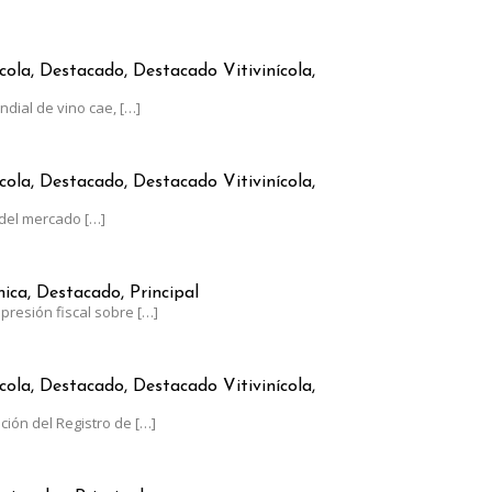
RGENTINO CRECE A CONTRAMANO DEL CONSUMO GLOBAL
cola, Destacado, Destacado Vitivinícola,
dial de vino cae,
[…]
AUMENTÓ MENOS QUE LA INFLACIÓN
cola, Destacado, Destacado Vitivinícola,
del mercado
[…]
RGENTINA, AL LÍMITE: EL ESTADO SE LLEVA EL 62% DE SUS GANAN
ca, Destacado, Principal
presión fiscal sobre
[…]
0 DE JUNIO EL PLAZO PARA ACTUALIZAR EL RUT-SIA
cola, Destacado, Destacado Vitivinícola,
ación del Registro de
[…]
NTRE LOS LÍDERES MUNDIALES EN UVA DE MESA CON UN CRECIM