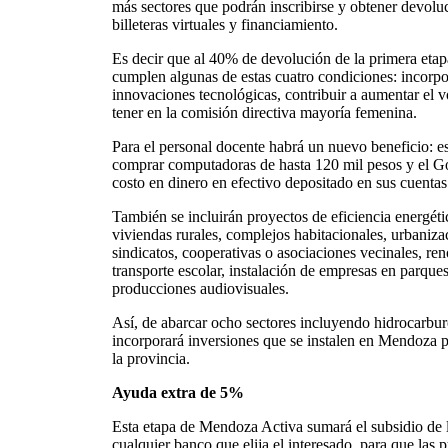
más sectores que podrán inscribirse y obtener devol
billeteras virtuales y financiamiento.
Es decir que al 40% de devolución de la primera eta
cumplen algunas de estas cuatro condiciones: incorpor
innovaciones tecnológicas, contribuir a aumentar el 
tener en la comisión directiva mayoría femenina.
Para el personal docente habrá un nuevo beneficio: e
comprar computadoras de hasta 120 mil pesos y el Go
costo en dinero en efectivo depositado en sus cuentas
También se incluirán proyectos de eficiencia energéti
viviendas rurales, complejos habitacionales, urbaniza
sindicatos, cooperativas o asociaciones vecinales, re
transporte escolar, instalación de empresas en parques 
producciones audiovisuales.
Así, de abarcar ocho sectores incluyendo hidrocarburo
incorporará inversiones que se instalen en Mendoza 
la provincia.
Ayuda extra de 5%
Esta etapa de Mendoza Activa sumará el subsidio de l
cualquier banco que elija el interesado, para que las