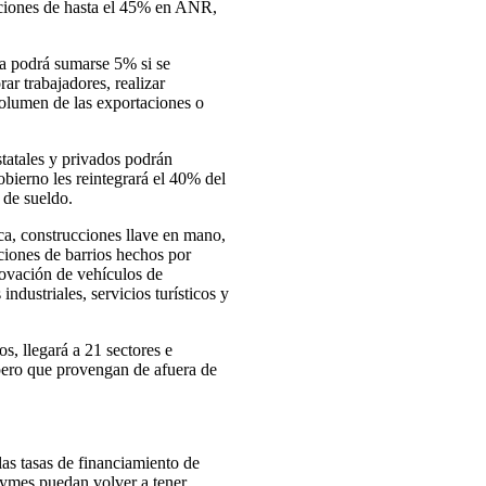
uciones de hasta el 45% en ANR,
pa podrá sumarse 5% si se
ar trabajadores, realizar
volumen de las exportaciones o
statales y privados podrán
bierno les reintegrará el 40% del
 de sueldo.
ca, construcciones llave en mano,
ciones de barrios hechos por
novación de vehículos de
industriales, servicios turísticos y
s, llegará a 21 sectores e
pero que provengan de afuera de
as tasas de financiamiento de
 pymes puedan volver a tener