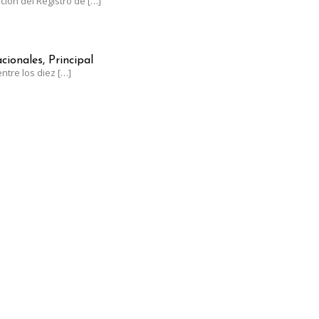
ación del Registro de
[…]
NTRE LOS LÍDERES MUNDIALES EN UVA DE MESA CON UN CRECIM
cionales, Principal
ntre los diez
[…]