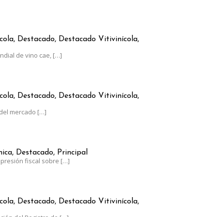
RGENTINO CRECE A CONTRAMANO DEL CONSUMO GLOBAL
cola, Destacado, Destacado Vitivinícola,
dial de vino cae,
[…]
AUMENTÓ MENOS QUE LA INFLACIÓN
cola, Destacado, Destacado Vitivinícola,
del mercado
[…]
RGENTINA, AL LÍMITE: EL ESTADO SE LLEVA EL 62% DE SUS GANAN
ca, Destacado, Principal
presión fiscal sobre
[…]
0 DE JUNIO EL PLAZO PARA ACTUALIZAR EL RUT-SIA
cola, Destacado, Destacado Vitivinícola,