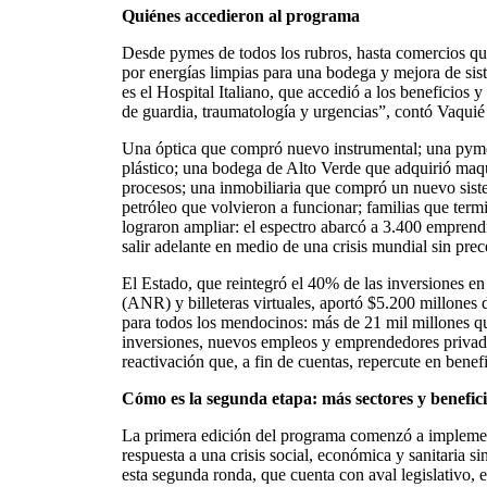
Quiénes accedieron al programa
Desde pymes de todos los rubros, hasta comercios q
por energías limpias para una bodega y mejora de sis
es el Hospital Italiano, que accedió a los beneficios 
de guardia, traumatología y urgencias”, contó Vaquié e
Una óptica que compró nuevo instrumental; una pyme
plástico; una bodega de Alto Verde que adquirió maq
procesos; una inmobiliaria que compró un nuevo sist
petróleo que volvieron a funcionar; familias que term
lograron ampliar: el espectro abarcó a 3.400 emprend
salir adelante en medio de una crisis mundial sin prec
El Estado, que reintegró el 40% de las inversiones 
(ANR) y billeteras virtuales, aportó $5.200 millones 
para todos los mendocinos: más de 21 mil millones qu
inversiones, nuevos empleos y emprendedores privad
reactivación que, a fin de cuentas, repercute en benef
Cómo es la segunda etapa: más sectores y benefici
La primera edición del programa comenzó a implem
respuesta a una crisis social, económica y sanitaria 
esta segunda ronda, que cuenta con aval legislativo, 