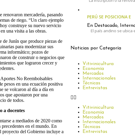
La inscripción o la renov
ue renovaron mercadería, pasando
PERÚ SE POSICIONA E
temas de riego. “Un claro ejemplo
y hoy construye su nuevo servicio
En Destacado, Interna
El país andino se ubica e
n una visita a las obras.
 de Junín que produce piezas de
uinarias para modernizar sus
Noticias por Categoría
ema informático; pozos de
inaron de construir o negocios que
imientos que lograron crecer y
Vitivinicultura
edentes.
Economía
Mercados
Internacionales
en Aportes No Reembolsables
Técnicas
de pesos en una ecuación positiva
Entrevistas
e se volcaron al día a día en
os que apostaron por una
icio de todos.
Vitivinicultura
o a docentes
Economía
Mercados
entarse a mediados de 2020 como
Internacionales
sin precedentes en el mundo. En
Técnicas
el proyecto del Gobierno incluye a
Entrevistas