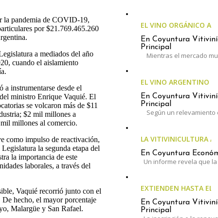
por la pandemia de COVID-19,
EL VINO ORGÁNICO A
articulares por $21.769.465.260
rgentina.
En Coyuntura Vitiviní
Principal
Legislatura a mediados del año
Mientras el mercado mun
20, cuando el aislamiento
ía.
EL VINO ARGENTINO 
ó a instrumentarse desde el
En Coyuntura Vitiviní
 del ministro Enrique Vaquié. El
Principal
ocatorias se volcaron más de $11
Según un relevamiento 
dustria; $2 mil millones a
 mil millones al comercio.
LA VITIVINICULTURA A
e como impulso de reactivación,
 Legislatura la segunda etapa del
En Coyuntura Económi
tra la importancia de este
Un informe revela que la 
idades laborales, a través del
EXTIENDEN HASTA EL 3
ible, Vaquié recorrió junto con el
 De hecho, el mayor porcentaje
En Coyuntura Vitiviní
uyo, Malargüe y San Rafael.
Principal