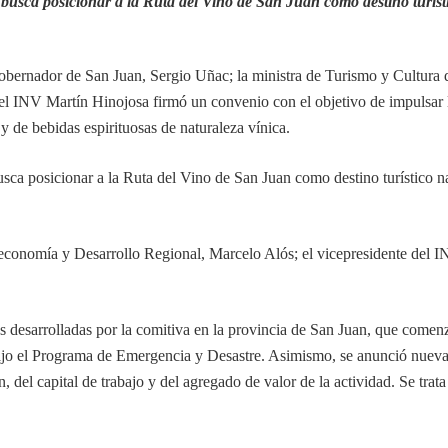
e busca posicionar a la Ruta del Vino de San Juan como destino turíst
 gobernador de San Juan, Sergio Uñac; la ministra de Turismo y Cultura
l INV Martín Hinojosa firmó un convenio con el objetivo de impulsar l
y de bebidas espirituosas de naturaleza vínica.
usca posicionar a la Ruta del Vino de San Juan como destino turístico na
ioeconomía y Desarrollo Regional, Marcelo Alós; el vicepresidente del 
es desarrolladas por la comitiva en la provincia de San Juan, que comen
bajo el Programa de Emergencia y Desastre. Asimismo, se anunció nueva
n, del capital de trabajo y del agregado de valor de la actividad. Se tr