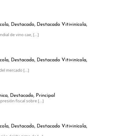
RGENTINO CRECE A CONTRAMANO DEL CONSUMO GLOBAL
cola, Destacado, Destacado Vitivinícola,
dial de vino cae,
[…]
AUMENTÓ MENOS QUE LA INFLACIÓN
cola, Destacado, Destacado Vitivinícola,
del mercado
[…]
RGENTINA, AL LÍMITE: EL ESTADO SE LLEVA EL 62% DE SUS GANAN
ca, Destacado, Principal
presión fiscal sobre
[…]
0 DE JUNIO EL PLAZO PARA ACTUALIZAR EL RUT-SIA
cola, Destacado, Destacado Vitivinícola,