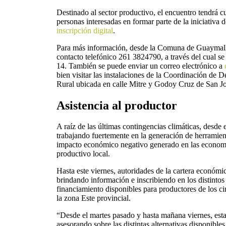
Destinado al sector productivo, el encuentro tendrá c
personas interesadas en formar parte de la iniciativa
inscripción digital
.
Para más información, desde la Comuna de Guaymallé
contacto telefónico 261 3824790, a través del cual se 
14. También se puede enviar un correo electrónico a
bien visitar las instalaciones de la Coordinación de 
Rural ubicada en calle Mitre y Godoy Cruz de San Jo
Asistencia al productor
A raíz de las últimas contingencias climáticas, desd
trabajando fuertemente en la generación de herramien
impacto económico negativo generado en las economía
productivo local.
Hasta este viernes, autoridades de la cartera económi
brindando información e inscribiendo en los distintos
financiamiento disponibles para productores de los 
la zona Este provincial.
“Desde el martes pasado y hasta mañana viernes, e
asesorando sobre las distintas alternativas disponible