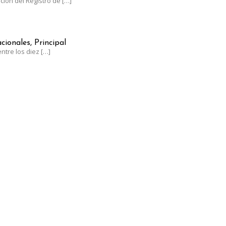
ación del Registro de
[…]
NTRE LOS LÍDERES MUNDIALES EN UVA DE MESA CON UN CRECIM
cionales, Principal
ntre los diez
[…]