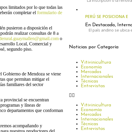
La inscripción o la renov
upos limitados por lo que todas las
 deberán completar el
formulario de
PERÚ SE POSICIONA E
En Destacado, Interna
n pusieron a disposición el
El país andino se ubica e
podrán realizar consultas de 8 a
derural.guaymallen@gmail.com
o
Desarrollo Local, Comercial y
Noticias por Categoría
sé, segundo piso.
Vitivinicultura
Economía
Mercados
e el Gobierno de Mendoza se viene
Internacionales
tas que permitan mitigar el
Técnicas
s familiares del sector
Entrevistas
ca provincial se encuentran
 programas y líneas de
Vitivinicultura
Economía
cinco departamentos que conforman
Mercados
Internacionales
Técnicas
staremos acompañando y
Entrevistas
s para nuestros productores del