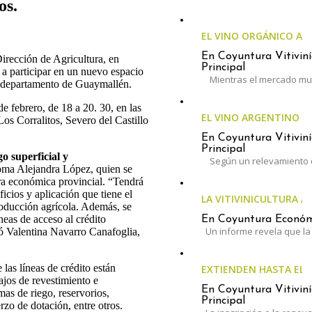
os.
EL VINO ORGÁNICO A
En Coyuntura Vitiviní
irección de Agricultura, en
Principal
a participar en un nuevo espacio
Mientras el mercado mun
el departamento de Guaymallén.
e febrero, de 18 a 20. 30, en las
EL VINO ARGENTINO 
Los Corralitos, Severo del Castillo
En Coyuntura Vitiviní
Principal
go superficial y
Según un relevamiento 
noma Alejandra López, quien se
ra económica provincial. “Tendrá
icios y aplicación que tiene el
LA VITIVINICULTURA A
producción agrícola. Además, se
neas de acceso al crédito
En Coyuntura Económi
Un informe revela que la 
 Valentina Navarro Canafoglia,
las líneas de crédito están
EXTIENDEN HASTA EL 3
ajos de revestimiento e
En Coyuntura Vitiviní
as de riego, reservorios,
Principal
rzo de dotación, entre otros.