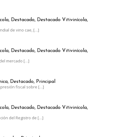
RGENTINO CRECE A CONTRAMANO DEL CONSUMO GLOBAL
cola, Destacado, Destacado Vitivinícola,
dial de vino cae,
[…]
AUMENTÓ MENOS QUE LA INFLACIÓN
cola, Destacado, Destacado Vitivinícola,
del mercado
[…]
RGENTINA, AL LÍMITE: EL ESTADO SE LLEVA EL 62% DE SUS GANAN
ca, Destacado, Principal
presión fiscal sobre
[…]
0 DE JUNIO EL PLAZO PARA ACTUALIZAR EL RUT-SIA
cola, Destacado, Destacado Vitivinícola,
ación del Registro de
[…]
NTRE LOS LÍDERES MUNDIALES EN UVA DE MESA CON UN CRECIM