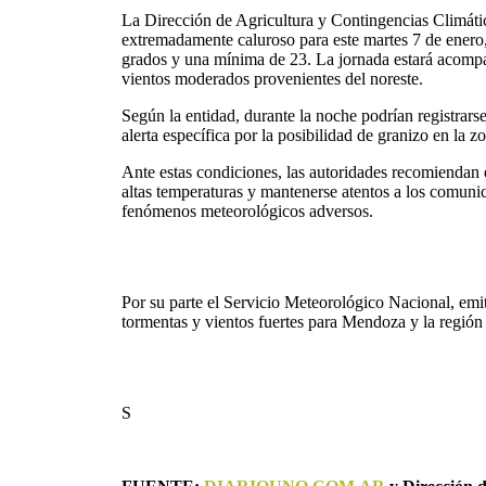
La Dirección de Agricultura y Contingencias Climát
extremadamente caluroso para este martes 7 de ener
grados y una mínima de 23. La jornada estará acomp
vientos moderados provenientes del noreste.
Según la entidad, durante la noche podrían registrars
alerta específica por la posibilidad de granizo en la z
Ante estas condiciones, las autoridades recomiendan e
altas temperaturas y mantenerse atentos a los comunic
fenómenos meteorológicos adversos.
Por su parte el Servicio Meteorológico Nacional, emit
tormentas y vientos fuertes para Mendoza y la regió
S