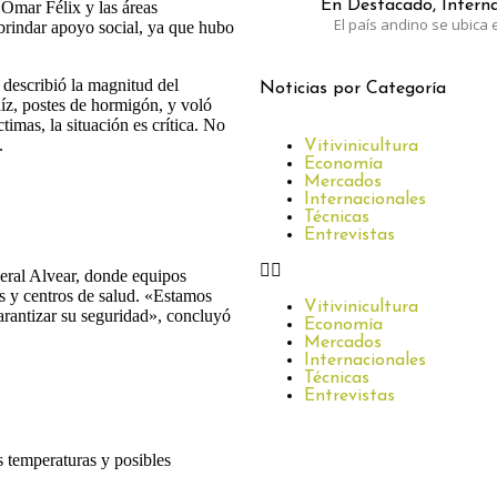
En Destacado, Interna
e Omar Félix y las áreas
El país andino se ubica e
 brindar apoyo social, ya que hubo
describió la magnitud del
Noticias por Categoría
íz, postes de hormigón, y voló
imas, la situación es crítica. No
.
Vitivinicultura
Economía
Mercados
Internacionales
Técnicas
Entrevistas
eral Alvear, donde equipos
es y centros de salud. «Estamos
Vitivinicultura
garantizar su seguridad», concluyó
Economía
Mercados
Internacionales
Técnicas
Entrevistas
s temperaturas y posibles