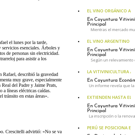
EL VINO ORGÁNICO A
En Coyuntura Vitiviní
Principal
Mientras el mercado mun
EL VINO ARGENTINO 
ael el lunes por la tarde,
 servicios esenciales. Árboles y
En Coyuntura Vitiviní
os de personas sin electricidad.
Principal
arreloj para asistir a los
Según un relevamiento 
LA VITIVINICULTURA A
n Rafael, describió la gravedad
ormenta muy grave, especialmente
En Coyuntura Económi
n Real del Padre y Jaime Prats,
Un informe revela que la 
a líneas eléctricas caídas.
l tránsito en estas áreas».
EXTIENDEN HASTA EL 3
En Coyuntura Vitiviní
Principal
La inscripción o la renov
PERÚ SE POSICIONA E
po. Crescitelli advirtió: «No se va