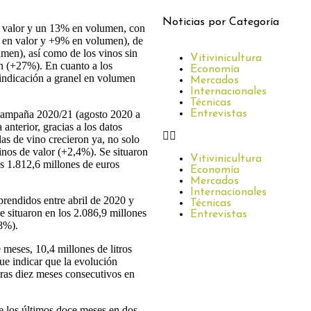
Noticias por Categoría
n valor y un 13% en volumen, con
 en valor y +9% en volumen), de
men), así como de los vinos sin
Vitivinicultura
n (+27%). En cuanto a los
Economía
 indicación a granel en volumen
Mercados
Internacionales
Técnicas
Entrevistas
a campaña 2020/21 (agosto 2020 a
nterior, gracias a los datos
as de vino crecieron ya, no solo
nos de valor (+2,4%). Se situaron
Vitivinicultura
os 1.812,6 millones de euros
Economía
Mercados
Internacionales
prendidos entre abril de 2020 y
Técnicas
e situaron en los 2.086,9 millones
Entrevistas
,8%).
meses, 10,4 millones de litros
ue indicar que la evolución
tras diez meses consecutivos en
de los últimos doce meses en dos