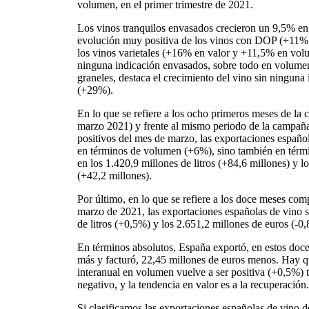
volumen, en el primer trimestre de 2021.
Los vinos tranquilos envasados crecieron un 9,5% e
evolución muy positiva de los vinos con DOP (+11%
los vinos varietales (+16% en valor y +11,5% en volu
ninguna indicación envasados, sobre todo en volume
graneles, destaca el crecimiento del vino sin ninguna
(+29%).
En lo que se refiere a los ocho primeros meses de l
marzo 2021) y frente al mismo periodo de la campaña a
positivos del mes de marzo, las exportaciones español
en términos de volumen (+6%), sino también en térmi
en los 1.420,9 millones de litros (+84,6 millones) y l
(+42,2 millones).
Por último, en lo que se refiere a los doce meses com
marzo de 2021, las exportaciones españolas de vino s
de litros (+0,5%) y los 2.651,2 millones de euros (-0
En términos absolutos, España exportó, en estos doce 
más y facturó, 22,45 millones de euros menos. Hay q
interanual en volumen vuelve a ser positiva (+0,5%) 
negativo, y la tendencia en valor es a la recuperación.
Si clasificamos las exportaciones españolas de vino 