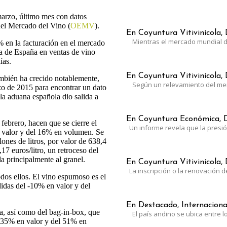
marzo, último mes con datos
del Mercado del Vino (
OEMV
).
En Coyuntura Vitivinícola, 
Mientras el mercado mundial d
% en la facturación en el mercado
ia de España en ventas de vino
ías.
En Coyuntura Vitivinícola, 
ambién ha crecido notablemente,
Según un relevamiento del m
o de 2015 para encontrar un dato
a aduana española dio salida a
En Coyuntura Económica, D
febrero, hacen que se cierre el
Un informe revela que la presió
n valor y del 16% en volumen. Se
ones de litros, por valor de 638,4
7 euros/litro, un retroceso del
a principalmente al granel.
En Coyuntura Vitivinícola, 
La inscripción o la renovación d
dos ellos. El vino espumoso es el
didas del -10% en valor y del
En Destacado, Internacional
ja, así como del bag-in-box, que
El país andino se ubica entre l
l 35% en valor y del 51% en