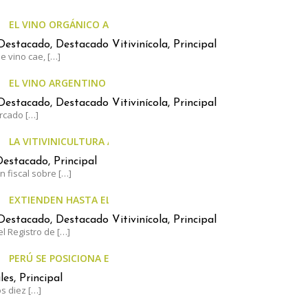
EL VINO ORGÁNICO ARGENTINO CRECE A CONTRAMANO DEL 
Destacado, Destacado Vitivinícola, Principal
e vino cae,
[…]
EL VINO ARGENTINO AUMENTÓ MENOS QUE LA INFLACIÓN
Destacado, Destacado Vitivinícola, Principal
ercado
[…]
LA VITIVINICULTURA ARGENTINA, AL LÍMITE: EL ESTADO SE LLE
estacado, Principal
n fiscal sobre
[…]
EXTIENDEN HASTA EL 30 DE JUNIO EL PLAZO PARA ACTUALIZAR 
Destacado, Destacado Vitivinícola, Principal
el Registro de
[…]
PERÚ SE POSICIONA ENTRE LOS LÍDERES MUNDIALES EN UVA 
es, Principal
os diez
[…]