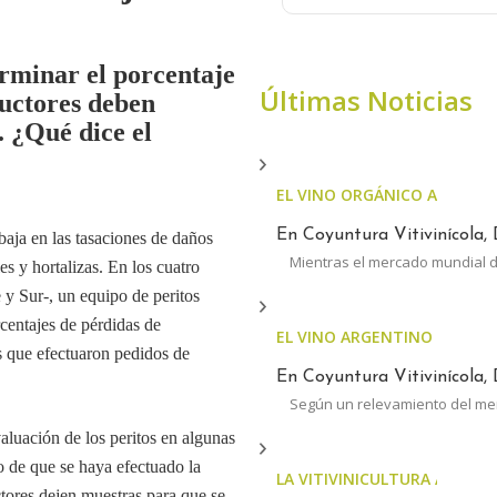
erminar el porcentaje
Últimas Noticias
ductores deben
. ¿Qué dice el
EL VINO ORGÁNICO ARGENT
En Coyuntura Vitivinícola, 
aja en las tasaciones de daños
Mientras el mercado mundial d
es y hortalizas. En los cuatro
 y Sur-, un equipo de peritos
rcentajes de pérdidas de
EL VINO ARGENTINO AUMEN
s que efectuaron pedidos de
En Coyuntura Vitivinícola, 
Según un relevamiento del m
valuación de los peritos en algunas
go de que se haya efectuado la
LA VITIVINICULTURA ARGENTI
ctores dejen muestras para que se