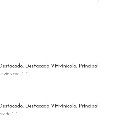
INO CRECE A CONTRAMANO DEL CONSUMO GLOBAL
Destacado, Destacado Vitivinícola, Principal
e vino cae,
[…]
TÓ MENOS QUE LA INFLACIÓN
Destacado, Destacado Vitivinícola, Principal
ercado
[…]
NA, AL LÍMITE: EL ESTADO SE LLEVA EL 62% DE SUS GANANCIAS