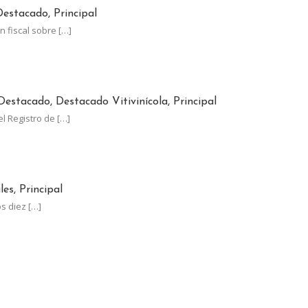
estacado, Principal
n fiscal sobre
[…]
JUNIO EL PLAZO PARA ACTUALIZAR EL RUT-SIA
Destacado, Destacado Vitivinícola, Principal
el Registro de
[…]
LOS LÍDERES MUNDIALES EN UVA DE MESA CON UN CRECIMIENTO
es, Principal
os diez
[…]