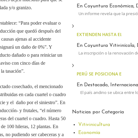
En Coyuntura Económica, D
lada y/o granizo.
Un informe revela que la presió
stablece: “Para poder evaluar o
roducción que quedó después del
EXTIENDEN HASTA EL 30 DE 
 causas ajenas al accidente
En Coyuntura Vitivinícola, 
 asignará un daño de 0%”. Y
La inscripción o la renovación d
ducto dañado o para reiniciar un
 aviso con cinco días de
 la tasación”.
PERÚ SE POSICIONA ENTRE 
En Destacado, Internacional
fectado cosechado, el mencionado
El país andino se ubica entre l
tribuidas en cada cuartel o cuadro
cie y el daño por el siniestro”. En
nducción- y frutales, “el número
Noticias por Categoría
eras del cuartel o cuadro. Hasta 50
Vitivinicultura
 de 100 hileras, 12 plantas. En
Economía
das, no pudiendo ser cabeceras y a