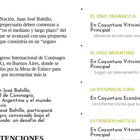
EL VINO ORGÁNICO A
 Nación, Juan José Bahillo,
 agropecuaria deben comenzar a
En Coyuntura Vitiviní
 “en el mediano y largo plazo” del
Principal
Mientras el mercado mun
que se avanzará con una propuesta
ue consistiría en un “seguro
EL VINO ARGENTINO 
ngreso Internacional de Coninagro
En Coyuntura Vitiviní
A), en Buenos Aires, donde se
Principal
ados por la Mesa de Enlace para
Según un relevamiento 
e por incrementar más la
LA VITIVINICULTURA A
En Coyuntura Económi
Un informe revela que la 
osé Bahillo, participará
gro, convocado bajo el
EXTIENDEN HASTA EL 3
undo: un desafío del
En Coyuntura Vitiviní
Principal
ETENCIONES