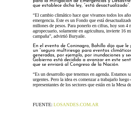
para la Mitigación de Emergencias y Desast
que establece dicha ley, “está desactualizado”.
“El cambio climático hace que vivamos todos los año
emergencia. Este es un Fondo que está desactualizad
millones de pesos. Para ponerlo en cifras, hoy son 4 m
agropecuario, solamente en agricultura, invierte 16 mi
campaña”, advirtió Buryaile.
En el evento de Coninagro, Bahillo dijo que le
un “seguro multiriesgo para eventos climático
generadas, por ejemplo, por inundaciones y se
Gobierno está decidido a avanzar en este sent
que se enviará al Congreso de la Nación.
“Es un desarrollo que tenemos en agenda. Estamos sa
urgentes. Pero la idea es comenzar a trabajarlo luego 
representantes de los sectores que están en la Mesa de
FUENTE:
LOSANDES.COM.AR