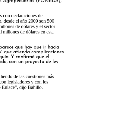
res Agropecuarios (FONEDA),
s con declaraciones de
o, desde el año 2009 son 500
illones de dólares y el sector
l millones de dólares en esta
 parece que hay que ir hacia
s” que atienda complicaciones
quía. Y confirmó que el
ido, con un proyecto de ley
liendo de las cuestiones más
con legisladores y con los
 Enlace”, dijo Bahillo.