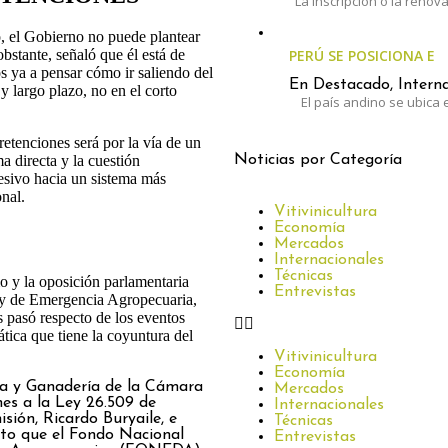
La inscripción o la renov
ro, el Gobierno no puede plantear
PERÚ SE POSICIONA E
bstante, señaló que él está de
 ya a pensar cómo ir saliendo del
En Destacado, Interna
 largo plazo, no en el corto
El país andino se ubica e
retenciones será por la vía de un
Noticias por Categoría
a directa y la cuestión
esivo hacia un sistema más
nal.
Vitivinicultura
Economía
Mercados
Internacionales
Técnicas
mo y la oposición parlamentaria
Entrevistas
ey de Emergencia Agropecuaria,
s pasó respecto de los eventos
ática que tiene la coyuntura del
Vitivinicultura
Economía
ura y Ganadería de la Cámara
Mercados
es a la Ley 26.509 de
Internacionales
sión, Ricardo Buryaile, e
Técnicas
nto que el Fondo Nacional
Entrevistas