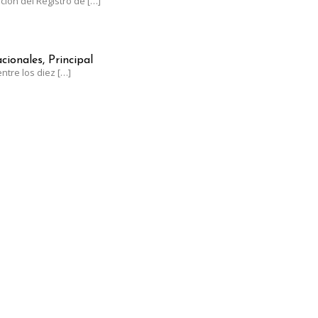
ación del Registro de
[…]
NTRE LOS LÍDERES MUNDIALES EN UVA DE MESA CON UN CRECIM
cionales, Principal
ntre los diez
[…]