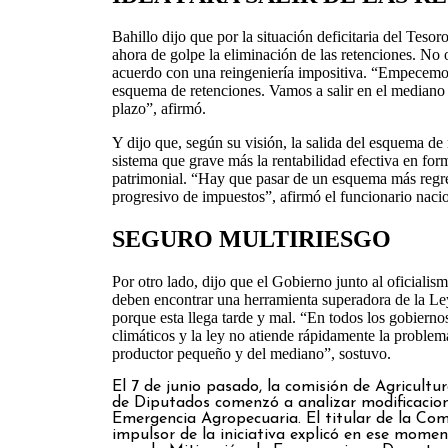
Bahillo dijo que por la situación deficitaria del Teso
ahora de golpe la eliminación de las retenciones. No o
acuerdo con una reingeniería impositiva. “Empecemos
esquema de retenciones. Vamos a salir en el mediano y
plazo”, afirmó.
Y dijo que, según su visión, la salida del esquema de 
sistema que grave más la rentabilidad efectiva en form
patrimonial. “Hay que pasar de un esquema más regr
progresivo de impuestos”, afirmó el funcionario nacio
SEGURO MULTIRIESGO
Por otro lado, dijo que el Gobierno junto al oficialis
deben encontrar una herramienta superadora de la L
porque esta llega tarde y mal. “En todos los gobierno
climáticos y la ley no atiende rápidamente la problem
productor pequeño y del mediano”, sostuvo.
El 7 de junio pasado, la comisión de Agricult
de Diputados comenzó a analizar modificacion
Emergencia Agropecuaria. El titular de la Comi
impulsor de la iniciativa explicó en ese mome