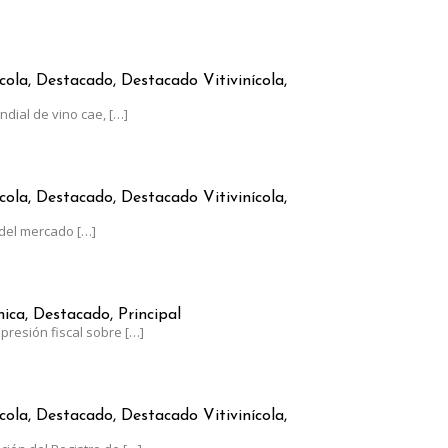
RGENTINO CRECE A CONTRAMANO DEL CONSUMO GLOBAL
cola, Destacado, Destacado Vitivinícola,
dial de vino cae,
[…]
AUMENTÓ MENOS QUE LA INFLACIÓN
cola, Destacado, Destacado Vitivinícola,
del mercado
[…]
RGENTINA, AL LÍMITE: EL ESTADO SE LLEVA EL 62% DE SUS GANAN
ca, Destacado, Principal
presión fiscal sobre
[…]
0 DE JUNIO EL PLAZO PARA ACTUALIZAR EL RUT-SIA
cola, Destacado, Destacado Vitivinícola,