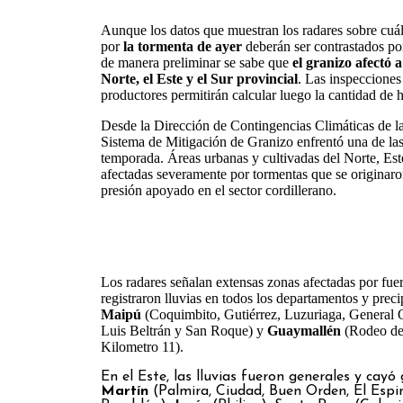
Aunque los datos que muestran los radares sobre cuál
por
la tormenta de ayer
deberán ser contrastados por 
de manera preliminar se sabe que
el granizo afectó 
Norte, el Este y el Sur provincial
. Las inspecciones
productores permitirán calcular luego la cantidad de 
Desde la Dirección de Contingencias Climáticas de la
Sistema de Mitigación de Granizo enfrentó una de las
temporada. Áreas urbanas y cultivadas del Norte, Est
afectadas severamente por tormentas que se originaro
presión apoyado en el sector cordillerano.
Los radares señalan extensas zonas afectadas por fuer
registraron lluvias en todos los departamentos y preci
Maipú
(Coquimbito, Gutiérrez, Luzuriaga, General 
Luis Beltrán y San Roque) y
Guaymallén
(Rodeo de 
Kilometro 11).
En el Este, las lluvias fueron generales y cayó
Martín
(Palmira, Ciudad, Buen Orden, El Espino