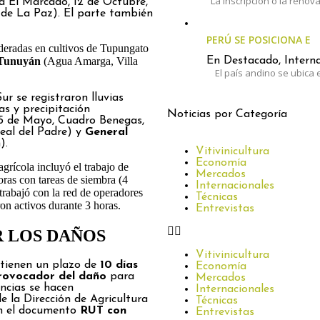
La inscripción o la renov
a El Marcado, 12 de Octubre,
de La Paz). El parte también
PERÚ SE POSICIONA E
oderadas en cultivos de Tupungato
Tunuyán
(Agua Amarga, Villa
En Destacado, Interna
El país andino se ubica e
ur se registraron lluvias
as y precipitación
Noticias por Categoría
25 de Mayo, Cuadro Benegas,
al del Padre) y
General
).
Vitivinicultura
Economía
grícola incluyó el trabajo de
Mercados
oras con tareas de siembra (4
Internacionales
 trabajó con la red de operadores
Técnicas
on activos durante 3 horas.
Entrevistas
 LOS DAÑOS
Vitivinicultura
tienen un plazo de
10 días
Economía
 provocador del daño
para
Mercados
uncias se hacen
Internacionales
 la Dirección de Agricultura
Técnicas
on el documento
RUT con
Entrevistas