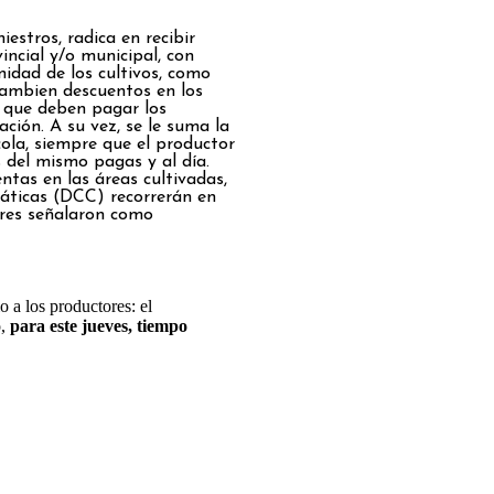
iestros, radica en recibir
incial y/o municipal, con
nidad de los cultivos, como
tambien descuentos en los
s que deben pagar los
ción. A su vez, se le suma la
cola, siempre que el productor
s del mismo pagas y al día.
ntas en las áreas cultivadas,
máticas (DCC) recorrerán en
dares señalaron como
 a los productores: el
o,
para este jueves, tiempo