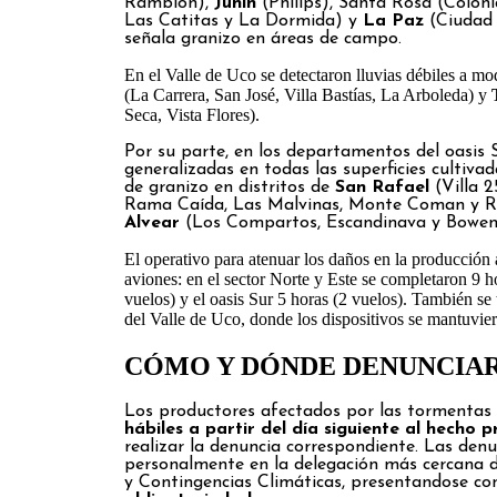
Ramblón),
Junín
(Philips), Santa Rosa (Coloni
Las Catitas y La Dormida) y
La Paz
(Ciudad 
señala granizo en áreas de campo.
En el Valle de Uco se detectaron lluvias débiles a m
(La Carrera, San José, Villa Bastías, La Arboleda) y
Seca, Vista Flores).
Por su parte, en los departamentos del oasis S
generalizadas en todas las superficies cultivad
de granizo en distritos de
San Rafael
(Villa 
Rama Caída, Las Malvinas, Monte Coman y Re
Alvear
(Los Compartos, Escandinava y Bowen
El operativo para atenuar los daños en la producción a
aviones: en el sector Norte y Este se completaron 9 h
vuelos) y el oasis Sur 5 horas (2 vuelos). También se
del Valle de Uco, donde los dispositivos se mantuvier
CÓMO Y DÓNDE DENUNCIAR
Los productores afectados por las tormentas 
hábiles a partir del día siguiente al hecho
realizar la denuncia correspondiente. Las den
personalmente en la delegación más cercana de
y Contingencias Climáticas, presentandose c