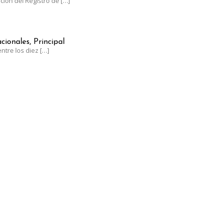
ación del Registro de
[…]
NTRE LOS LÍDERES MUNDIALES EN UVA DE MESA CON UN CRECIM
cionales, Principal
ntre los diez
[…]