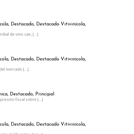
RGENTINO CRECE A CONTRAMANO DEL CONSUMO GLOBAL
cola, Destacado, Destacado Vitivinícola,
dial de vino cae,
[…]
AUMENTÓ MENOS QUE LA INFLACIÓN
cola, Destacado, Destacado Vitivinícola,
del mercado
[…]
RGENTINA, AL LÍMITE: EL ESTADO SE LLEVA EL 62% DE SUS GANAN
ca, Destacado, Principal
presión fiscal sobre
[…]
0 DE JUNIO EL PLAZO PARA ACTUALIZAR EL RUT-SIA
cola, Destacado, Destacado Vitivinícola,