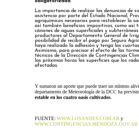
obligatoriedad
.
La importancia de realizar las denuncias de sin
asistencia por parte del Estado Nacional, Prov
agriquímicos necesarios para restablecer la sa
así también beneficios impositivos, como así 
cánones de aguas superficiales y subterránea
productores al Departamento General de Irriga
posibilidad de recibir el pago por Seguro Agrí
haya realizado la adhesión y tenga las cuorta
Asimismo, para precisar el efecto de las torme
técnicos de la Dirección de Contingencias Cli
las próximas horas las superficies que los ra
afectadas.
Y sumaron un aporte que puede traer un mínimo alivio
departamento de Meteorología de la DCC ha previst
estable en los cuatro oasis cultivados
.
FUENTE:
WWW.LOSANDES.COM.AR
y
WWW.CONTINGENCIAS.MENDOZA.GOV.AR