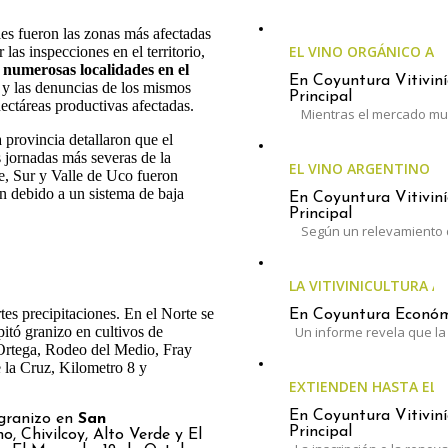
es fueron las zonas más afectadas
EL VINO ORGÁNICO A
las inspecciones en el territorio,
a numerosas localidades en el
En Coyuntura Vitiviní
 y las denuncias de los mismos
Principal
hectáreas productivas afectadas.
Mientras el mercado mun
 provincia detallaron que el
 jornadas más severas de la
EL VINO ARGENTINO 
e, Sur y Valle de Uco fueron
n debido a un sistema de baja
En Coyuntura Vitiviní
Principal
Según un relevamiento 
LA VITIVINICULTURA A
tes precipitaciones. En el Norte se
En Coyuntura Económi
pitó granizo en cultivos de
Un informe revela que la 
Ortega, Rodeo del Medio, Fray
la Cruz, Kilometro 8 y
EXTIENDEN HASTA EL 3
En Coyuntura Vitiviní
 granizo en
San
Principal
, Chivilcoy, Alto Verde y El