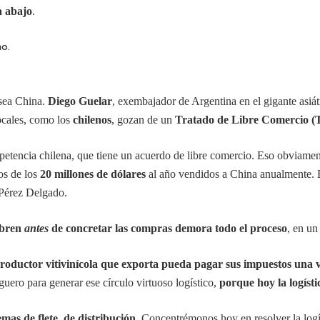
 abajo
.
 sea China.
Diego Guelar
, exembajador de Argentina en el gigante asiát
ocales, como los
chilenos
, gozan de un
Tratado de Libre Comercio 
petencia chilena, que tiene un acuerdo de libre comercio. Eso obviamen
os de los
20 millones de dólares
al año vendidos a China anualmente.
 Pérez Delgado.
obren
antes
de concretar las compras demora todo el proceso
, en un
productor vitivinícola que exporta pueda pagar sus impuestos una 
guero para generar ese círculo virtuoso logístico,
porque hoy la logísti
mas de flete, de distribución
. Concentrémonos hoy en resolver la logí