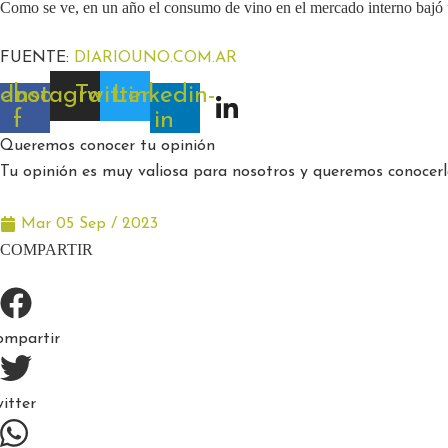
Como se ve, en un año el consumo de vino en el mercado interno bajó u
FUENTE:
DIARIOUNO.COM.AR
ebook-
Instagram
Twitter
Linkedin-
f
in
Queremos conocer tu opinión
Tu opinión es muy valiosa para nosotros y queremos conocerla
Mar 05 Sep / 2023
COMPARTIR
ompartir
itter