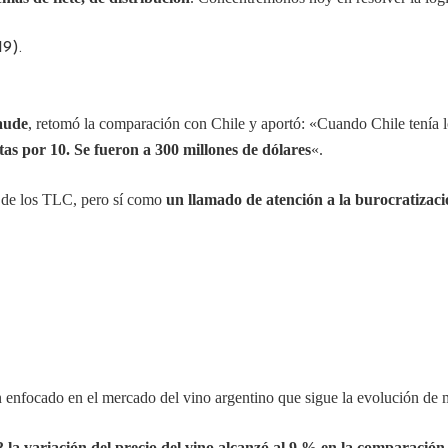
aude
, retomó la comparación con Chile y aportó: «Cuando Chile tenía 
as por 10. Se fueron a 300 millones de dólares
«.
a de los TLC, pero sí como
un llamado de atención a la burocratizaci
n enfocado en el mercado del vino argentino que sigue la evolución de
3 la variación del precio del vino alcanzó al 9 % en la comparación