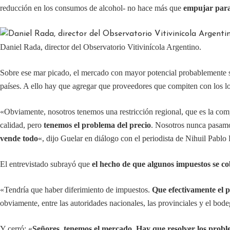
reducción en los consumos de alcohol- no hace más que
empujar para
Daniel Rada, director del Observatorio Vitivinícola Argentino.
Sobre ese mar picado, el mercado con mayor potencial probablemente
países. A ello hay que agregar que proveedores que compiten con los l
«Obviamente, nosotros tenemos una restricción regional, que es la com
calidad, pero
tenemos el problema del precio
. Nosotros nunca pasam
vende todo
«, dijo Guelar en diálogo con el periodista de Nihuil Pablo
El entrevistado subrayó que
el hecho de que algunos impuestos se c
«Tendría que haber diferimiento de impuestos.
Que efectivamente el 
obviamente, entre las autoridades nacionales, las provinciales y el bode
Y cerró: «
Señores, tenemos el mercado. Hay que resolver los proble