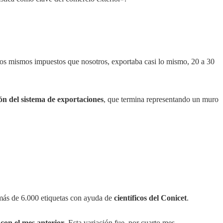
los mismos impuestos que nosotros, exportaba casi lo mismo, 20 a 30
ón del sistema de exportaciones
, que termina representando un muro
 más de 6.000 etiquetas con ayuda de
científicos del Conicet
.
 con el mes anterior
. Esta variación fue, por cuarto mes