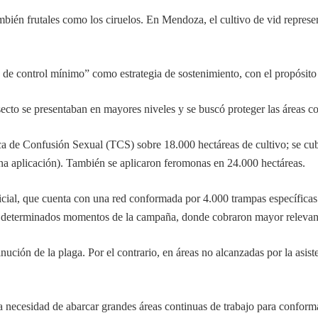
bién frutales como los ciruelos. En Mendoza, el cultivo de vid represen
de control mínimo” como estrategia de sostenimiento, con el propósito 
ecto se presentaban en mayores niveles y se buscó proteger las áreas co
ca de Confusión Sexual (TCS) sobre 18.000 hectáreas de cultivo; se cub
a una aplicación). También se aplicaron feromonas en 24.000 hectáreas.
icial, que cuenta con una red conformada por 4.000 trampas específicas 
n determinados momentos de la campaña, donde cobraron mayor relevanc
nución de la plaga. Por el contrario, en áreas no alcanzadas por la asist
a necesidad de abarcar grandes áreas continuas de trabajo para confor