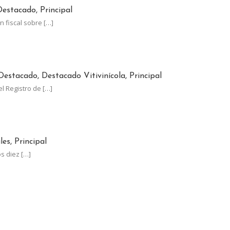
estacado, Principal
n fiscal sobre
[…]
JUNIO EL PLAZO PARA ACTUALIZAR EL RUT-SIA
Destacado, Destacado Vitivinícola, Principal
el Registro de
[…]
LOS LÍDERES MUNDIALES EN UVA DE MESA CON UN CRECIMIENTO
es, Principal
os diez
[…]