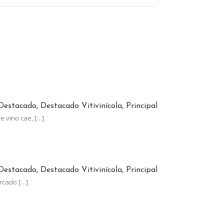
INO CRECE A CONTRAMANO DEL CONSUMO GLOBAL
Destacado, Destacado Vitivinícola, Principal
e vino cae,
[…]
TÓ MENOS QUE LA INFLACIÓN
Destacado, Destacado Vitivinícola, Principal
ercado
[…]
NA, AL LÍMITE: EL ESTADO SE LLEVA EL 62% DE SUS GANANCIAS