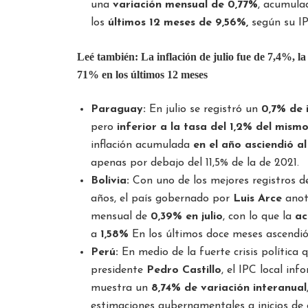
una
variación mensual de 0,77%
, acumul
los
últimos 12 meses de 9,56%,
según su I
Leé también:
La inflación de julio fue de 7,4%, l
71% en los últimos 12 meses
Paraguay:
En julio se registró un
0,7% de 
pero
inferior a la tasa del 1,2% del mism
inflación acumulada
en el año asciendió a
apenas por debajo del 11,5% de la de 2021.
Bolivia:
Con uno de los mejores registros de
años, el país gobernado por
Luis Arce
anotó
mensual de
0,39% en julio
, con lo que la
ac
a
1,58%
En los últimos doce meses ascendi
Perú:
En medio de la fuerte crisis política q
presidente
Pedro Castillo
, el IPC local inf
muestra un
8,74% de variación interanual
estimaciones gubernamentales a inicios de 