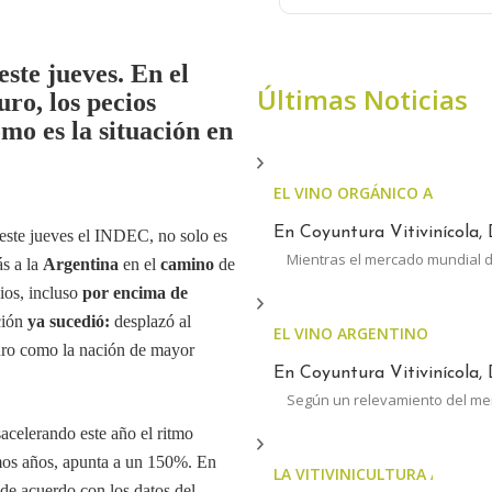
ste jueves. En el
Últimas Noticias
ro, los pecios
mo es la situación en
EL VINO ORGÁNICO ARGENT
En Coyuntura Vitivinícola, 
 este jueves el INDEC, no solo es
Mientras el mercado mundial d
ás a la
Argentina
en el
camino
de
cios, incluso
por encima de
ción
ya sucedió:
desplazó al
EL VINO ARGENTINO AUMEN
uro como la nación de mayor
En Coyuntura Vitivinícola, 
Según un relevamiento del m
acelerando este año el ritmo
imos años, apunta a un 150%. En
LA VITIVINICULTURA ARGENTI
de acuerdo con los datos del