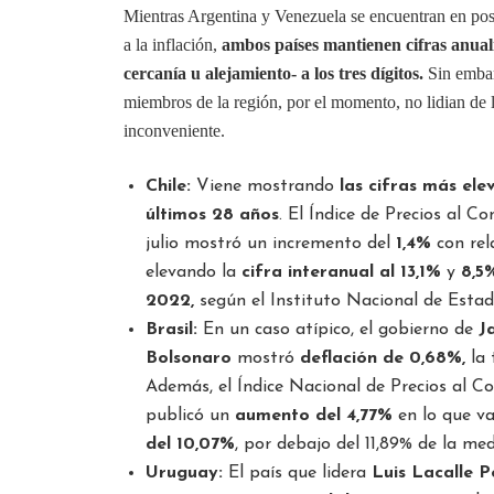
Mientras Argentina y Venezuela se encuentran en posi
a la inflación,
ambos países mantienen cifras anual
cercanía u alejamiento- a los tres dígitos.
Sin embar
miembros de la región, por el momento, no lidian de
inconveniente.
Chile:
Viene mostrando
las cifras más ele
últimos 28 años
. El Índice de Precios al C
julio mostró un incremento del
1,4%
con rel
elevando la
cifra interanual al 13,1%
y
8,5
2022,
según el Instituto Nacional de Estadí
Brasil:
En un caso atípico, el gobierno de
Ja
Bolsonaro
mostró
deflación de 0,68%,
la 
Además, el Índice Nacional de Precios al 
publicó un
aumento del 4,77%
en lo que v
del 10,07%
, por debajo del 11,89% de la med
Uruguay:
El país que lidera
Luis Lacalle P