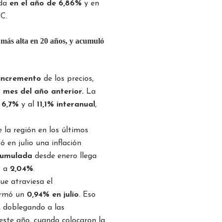
ada
en el año de 6,86%
y en
PC.
a más alta en 20 años, y acumuló
incremento
de los precios,
o mes del año anterior.
La
l 6,7%
y al
11,1% interanual
,
 la región en los últimos
 en julio una inflación
umulada
desde enero llega
ó a
2,04%
.
ue atraviesa el
ormó un
0,94% en julio
. Eso
, doblegando a las
este año, cuando colocaron la