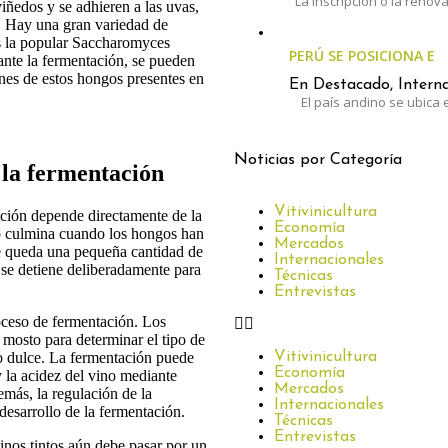
La inscripción o la renov
iñedos y se adhieren a las uvas,
. Hay una gran variedad de
es la popular Saccharomyces
PERÚ SE POSICIONA E
ante la fermentación, se pueden
nes de estos hongos presentes en
En Destacado, Interna
El país andino se ubica e
Noticias por Categoría
n la fermentación
Vitivinicultura
ación depende directamente de la
Economía
so culmina cuando los hongos han
Mercados
e queda una pequeña cantidad de
Internacionales
 se detiene deliberadamente para
Técnicas
Entrevistas
roceso de fermentación. Los
l mosto para determinar el tipo de
Vitivinicultura
 o dulce. La fermentación puede
Economía
y la acidez del vino mediante
Mercados
más, la regulación de la
Internacionales
desarrollo de la fermentación.
Técnicas
Entrevistas
inos tintos aún debe pasar por un