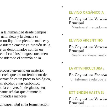
EL VINO ORGÁNICO A
En Coyuntura Vitiviní
Principal
Mientras el mercado mun
o a la humanidad desde tiempos
naturaleza y la ciencia se
EL VINO ARGENTINO 
n un líquido repleto de matices y
considerablemente en función de la
En Coyuntura Vitiviní
xiste un denominador común en
Principal
, en el cual los hongos consumen
Según un relevamiento 
onsiderado el corazón de la
LA VITIVINICULTURA A
proceso envuelto en misterio.
se creía que era un fenómeno de
En Coyuntura Económi
entación es un proceso biológico,
Un informe revela que la 
en alcohol y gas carbónico.
o la conversión de glucosa en
tante señalar que durante la
EXTIENDEN HASTA EL 3
cantidades menores.
En Coyuntura Vitiviní
Principal
n papel vital en la fermentación.