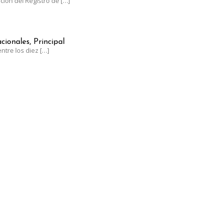
ación del Registro de
[…]
NTRE LOS LÍDERES MUNDIALES EN UVA DE MESA CON UN CRECIM
cionales, Principal
ntre los diez
[…]