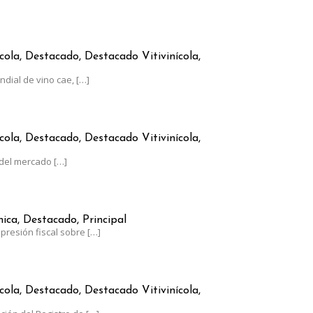
RGENTINO CRECE A CONTRAMANO DEL CONSUMO GLOBAL
cola, Destacado, Destacado Vitivinícola,
dial de vino cae,
[…]
AUMENTÓ MENOS QUE LA INFLACIÓN
cola, Destacado, Destacado Vitivinícola,
del mercado
[…]
RGENTINA, AL LÍMITE: EL ESTADO SE LLEVA EL 62% DE SUS GANAN
ca, Destacado, Principal
presión fiscal sobre
[…]
0 DE JUNIO EL PLAZO PARA ACTUALIZAR EL RUT-SIA
cola, Destacado, Destacado Vitivinícola,