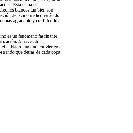
ctica. Esta etapa es
 algunos blancos también son
mación del ácido málico en ácido
no más agradable y confiriendo al
vino es un fenómeno fascinante
ificación. A través de la
 y el cuidado humano convierten el
strando que detrás de cada copa