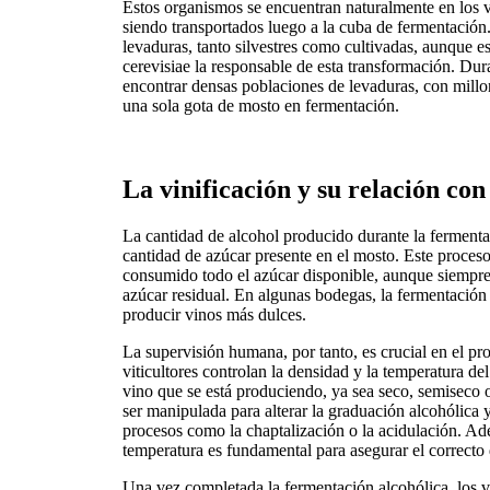
Estos organismos se encuentran naturalmente en los v
siendo transportados luego a la cuba de fermentación
levaduras, tanto silvestres como cultivadas, aunque 
cerevisiae la responsable de esta transformación. Dur
encontrar densas poblaciones de levaduras, con millo
una sola gota de mosto en fermentación.
La vinificación y su relación co
La cantidad de alcohol producido durante la ferment
cantidad de azúcar presente en el mosto. Este proce
consumido todo el azúcar disponible, aunque siempr
azúcar residual. En algunas bodegas, la fermentación
producir vinos más dulces.
La supervisión humana, por tanto, es crucial en el p
viticultores controlan la densidad y la temperatura de
vino que se está produciendo, ya sea seco, semiseco
ser manipulada para alterar la graduación alcohólica 
procesos como la chaptalización o la acidulación. Ade
temperatura es fundamental para asegurar el correcto 
Una vez completada la fermentación alcohólica, los v