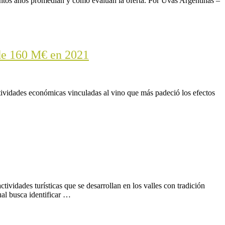
ántos años promedian y cómo evalúan la oferta. Por Uvas Argentinas –
 de 160 M€ en 2021
tividades económicas vinculadas al vino que más padeció los efectos
vidades turísticas que se desarrollan en los valles con tradición
cual busca identificar …