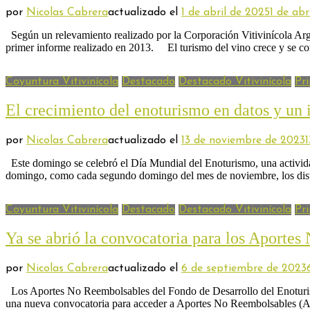
por
Nicolas Cabrera
actualizado el
1 de abril de 2025
1 de abr
Según un relevamiento realizado por la Corporación Vitivinícola Arg
primer informe realizado en 2013. El turismo del vino crece y se con
Coyuntura Vitivinícola
Destacado
Destacado Vitivinícola
Pri
El crecimiento del enoturismo en datos y un i
por
Nicolas Cabrera
actualizado el
13 de noviembre de 2023
Este domingo se celebró el Día Mundial del Enoturismo, una actividad
domingo, como cada segundo domingo del mes de noviembre, los disti
Coyuntura Vitivinícola
Destacado
Destacado Vitivinícola
Pri
Ya se abrió la convocatoria para los Aporte
por
Nicolas Cabrera
actualizado el
6 de septiembre de 2023
Los Aportes No Reembolsables del Fondo de Desarrollo del Enoturismo e
una nueva convocatoria para acceder a Aportes No Reembolsables (AN