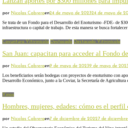
Lanzan aportes por $300 millones para impuls
por
Nicolas Cabrera
en
24 de mayo de 2023
24 de mayo de 2
Se trata de un Fondo para el Desarrollo del Enoturismo -FDE- de $30
infraestructura o capital de trabajo. De esta manera se busca fortalece
Coyuntura Vitivinícola
Destacado
Destacado Vitivinícola
San Juan: capacitan para acceder al Fondo d
por
Nicolas Cabrera
en
9 de mayo de 2023
9 de mayo de 202
Los beneficiarios serán bodegas con proyectos de enoturismo con apo
Desarrollo Económico, junto a la Coviar, la Secretaría de Agricultur
Vinos
Hombres, mujeres, edades: cómo es el perfil 
por
Nicolas Cabrera
en
7 de diciembre de 2022
7 de diciembr