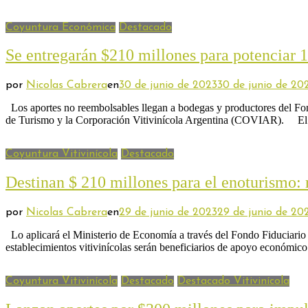
Coyuntura Económica
Destacado
Se entregarán $210 millones para potenciar 1
por
Nicolas Cabrera
en
30 de junio de 2023
30 de junio de 20
Los aportes no reembolsables llegan a bodegas y productores del Fondo
de Turismo y la Corporación Vitivinícola Argentina (COVIAR). El 
Coyuntura Vitivinícola
Destacado
Destinan $ 210 millones para el enoturismo: 
por
Nicolas Cabrera
en
29 de junio de 2023
29 de junio de 20
Lo aplicará el Ministerio de Economía a través del Fondo Fiduciario
establecimientos vitivinícolas serán beneficiarios de apoyo económico
Coyuntura Vitivinícola
Destacado
Destacado Vitivinícola