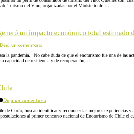
plasmar un perfil de consumidor de turismo del vino. Quiénes son, cu
edades:
s de Turismo del Vino, organizadas por el Ministerio de …
cómo
es
el
perfil
de
o generó un impacto económico total estimado
una
persona
que
en
Deja un comentario
realiza
España:
actividades
el
pasa la pandemia. No cabe duda de que el enoturismo fue una de las ac
enoturísticas
enoturismo
an capacidad de resiliencia y de recuperación, …
en
las
Rutas
del
Vino
Chile
generó
un
impacto
en
Deja un comentario
económico
Se
total
lanza
e Corfo, buscan identificar y reconocer las mejores experiencias y acti
estimado
primer
 las postulaciones al primer concurso nacional de Enoturismo de Chile el 
de
concurso
160
de
M€
Enoturismo
en
en