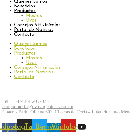
Quienes Somos
Beneficios
Productos
Mostos
Uvas
Consejos Vitivinícolas
Portal de Noticias
Contacto
Quienes Somos
Beneficios
Productos
Mostos
Uvas
Consejos Vitivinícolas
Portal de Noticias
Contacto
Tel.: +54 9 261 2057075
compromosto@uvasargentinas.com.ar
Chacras Park | Oficina 603, Chacras de Coria – Luján de Cuyo Men
cebook-
Instagram
Twitter
Linkedin-
Youtube