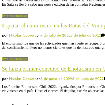
Un estudio del Observatorio Económico del Turismo del Vino intentó 
En Salta se llevó a cabo una nueva edición de las Jornadas Nacionale
Internacionales
España: el enoturismo en las Rutas del Vin
por
Nicolas Cabrera
en
7 de julio de 2022
7 de julio de 2022
El enoturismo fue una de las actividades que más fuerte se recuperó 
del confinamiento. Pero no menos cierto es que ha demostrado una gr
Internacionales
Se lanza primer concurso de Enoturismo en 
por
Nicolas Cabrera
en
8 de junio de 2022
8 de junio de 2022
Los Premios Enoturismo Chile 2022, organizados por Enoturismo Chile d
vitivinícola en el país. Hasta el viernes 15 de julio, estarán abiertas