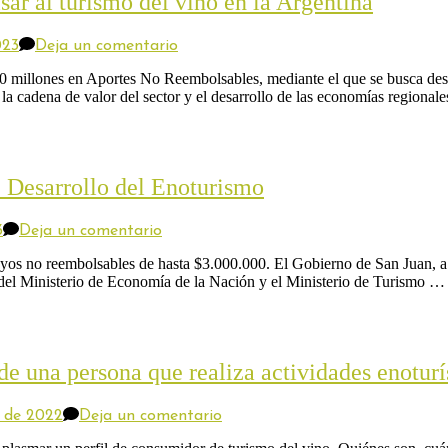
ar al turismo del vino en la Argentina
los
fondos
entre
en
023
Deja un comentario
bodegas
Lanzan
de
aportes
0 millones en Aportes No Reembolsables, mediante el que se busca desar
14
por
r la cadena de valor del sector y el desarrollo de las economías regional
provincias
$300
millones
para
impulsar
al
e Desarrollo del Enoturismo
turismo
del
vino
en
3
Deja un comentario
en
San
la
Juan:
yos no reembolsables de hasta $3.000.000. El Gobierno de San Juan, a t
Argentina
capacitan
a del Ministerio de Economía de la Nación y el Ministerio de Turismo …
para
acceder
al
Fondo
de
de una persona que realiza actividades enoturí
Desarrollo
del
Enoturismo
en
e de 2022
Deja un comentario
Hombres,
mujeres,