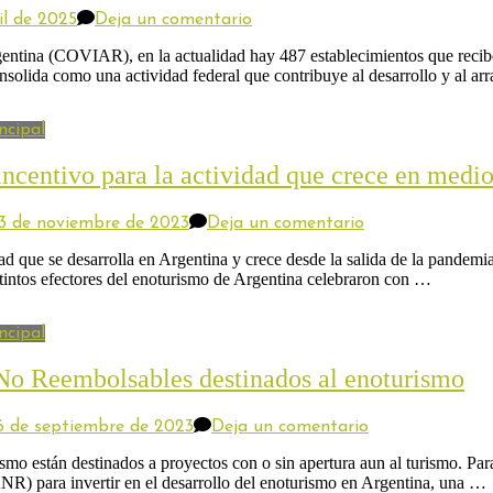
en
il de 2025
Deja un comentario
El
turismo
entina (COVIAR), en la actualidad hay 487 establecimientos que recibe
del
solida como una actividad federal que contribuye al desarrollo y al ar
vino
crece
y
ncipal
se
federaliza
ncentivo para la actividad que crece en medio 
con
presencia
en
en
13 de noviembre de 2023
Deja un comentario
17
El
provincias
crecimiento
 que se desarrolla en Argentina y crece desde la salida de la pandemia
argentinas
del
ntos efectores del enoturismo de Argentina celebraron con …
enoturismo
en
datos
ncipal
y
un
s No Reembolsables destinados al enoturismo
incentivo
para
la
en
6 de septiembre de 2023
Deja un comentario
actividad
Ya
que
se
stán destinados a proyectos con o sin apertura aun al turismo. Para par
crece
abrió
R) para invertir en el desarrollo del enoturismo en Argentina, una …
en