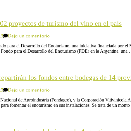
la
medio
convocatoria
de
para
la
los
crisis
Aportes
del
02 proyectos de turismo del vino en el país
No
vino
Reembolsables
destinados
en
23
Deja un comentario
al
Se
enoturismo
entregarán
 para el Desarrollo del Enoturismo, una iniciativa financiada por el M
$210
Fondo para el Desarrollo del Enoturismo (FDE) en la Argentina, una
millones
para
potenciar
102
proyectos
repartirán los fondos entre bodegas de 14 prov
de
turismo
del
en
23
Deja un comentario
vino
Destinan
en
$
 Nacional de Agroindustria (Fondagro), y la Corporación Vitivinícola
el
210
 para fomentar el enoturismo en sus instalaciones. Se trata de un monto
país
millones
para
el
enoturismo:
repartirán