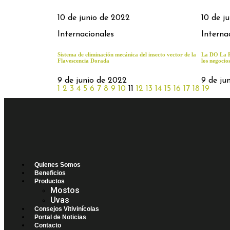
10 de junio de 2022
10 de j
Internacionales
Interna
Sistema de eliminación mecánica del insecto vector de la
La DO La Ri
Flavescencia Dorada
los negocio
9 de junio de 2022
9 de ju
1
2
3
4
5
6
7
8
9
10
11
12
13
14
15
16
17
18
19
Quienes Somos
Beneficios
Productos
Mostos
Uvas
Consejos Vitivinícolas
Portal de Noticias
Contacto