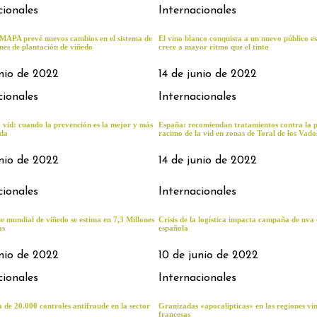
cionales
Internacionales
 MAPA prevé nuevos cambios en el sistema de
El vino blanco conquista a un nuevo público e
nes de plantación de viñedo
crece a mayor ritmo que el tinto
unio de 2022
14 de junio de 2022
cionales
Internacionales
a vid: cuando la prevención es la mejor y más
España: recomiendan tratamientos contra la po
ada
racimo de la vid en zonas de Toral de los Vado
unio de 2022
14 de junio de 2022
cionales
Internacionales
ie mundial de viñedo se estima en 7,3 Millones
Crisis de la logística impacta campaña de uva
as
española
unio de 2022
10 de junio de 2022
cionales
Internacionales
ca de 20.000 controles antifraude en la sector
Granizadas «apocalípticas» en las regiones vin
francesas