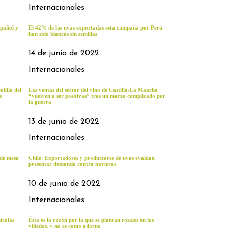
Internacionales
spañol y
El 42% de las uvas exportadas esta campaña por Perú
han sido blancas sin semillas
14 de junio de 2022
Internacionales
lilla del
Las ventas del sector del vino de Castilla-La Mancha
s
“vuelven a ser positivas” tras un marzo complicado por
la guerra
13 de junio de 2022
Internacionales
 de mesa
Chile: Exportadores y productores de uvas evalúan
presentar demanda contra navieras
10 de junio de 2022
Internacionales
ícolas
Ésta es la razón por la que se plantan rosales en los
viñedos, y no es como adorno