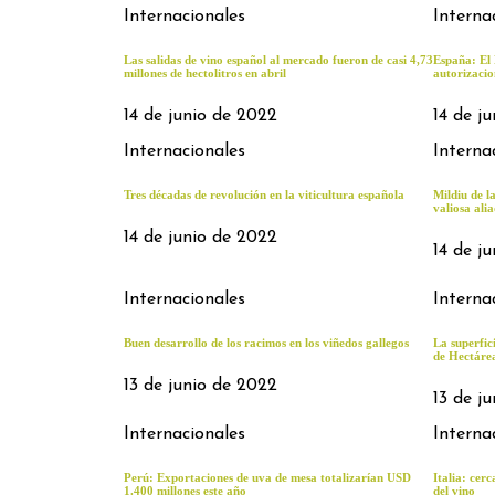
Internacionales
Interna
Las salidas de vino español al mercado fueron de casi 4,73
España: El
millones de hectolitros en abril
autorizacio
14 de junio de 2022
14 de j
Internacionales
Interna
Tres décadas de revolución en la viticultura española
Mildiu de l
valiosa ali
14 de junio de 2022
14 de j
Internacionales
Interna
Buen desarrollo de los racimos en los viñedos gallegos
La superfic
de Hectáre
13 de junio de 2022
13 de j
Internacionales
Interna
Perú: Exportaciones de uva de mesa totalizarían USD
Italia: cer
1.400 millones este año
del vino