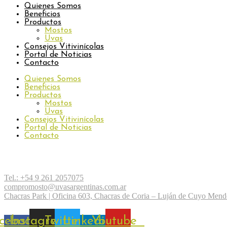
Quienes Somos
Beneficios
Productos
Mostos
Uvas
Consejos Vitivinícolas
Portal de Noticias
Contacto
Quienes Somos
Beneficios
Productos
Mostos
Uvas
Consejos Vitivinícolas
Portal de Noticias
Contacto
Tel.: +54 9 261 2057075
compromosto@uvasargentinas.com.ar
Chacras Park | Oficina 603, Chacras de Coria – Luján de Cuyo Men
cebook-
Instagram
Twitter
Linkedin-
Youtube