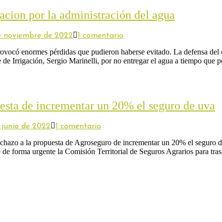
gacion por la administración del agua
en
e noviembre de 2022
1 comentario
Heladas
tardías:
rovocó enormes pérdidas que pudieron haberse evitado. La defensa del 
quejas
e de Irrigación, Sergio Marinelli, por no entregar el agua a tiempo que
de
productores
a
Irrigacion
por
uesta de incrementar un 20% el seguro de uva
la
administración
del
en
 junio de 2022
1 comentario
agua
Indignación
de
hazo a la propuesta de Agroseguro de incrementar un 20% el seguro de
viñateros
de forma urgente la Comisión Territorial de Seguros Agrarios para tr
españoles
por
propuesta
de
incrementar
un
20%
el
seguro