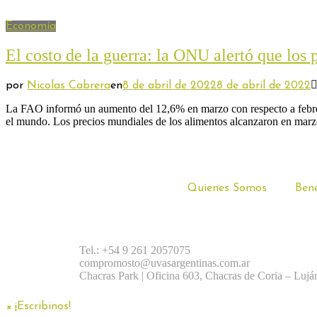
Economía
El costo de la guerra: la ONU alertó que los 
por
Nicolas Cabrera
en
8 de abril de 2022
8 de abril de 2022
La FAO informó un aumento del 12,6% en marzo con respecto a febrero,
el mundo. Los precios mundiales de los alimentos alcanzaron en mar
Quienes Somos
Bene
Tel.: +54 9 261 2057075
compromosto@uvasargentinas.com.ar
Chacras Park | Oficina 603, Chacras de Coria – Lu
×
¡Escribinos!